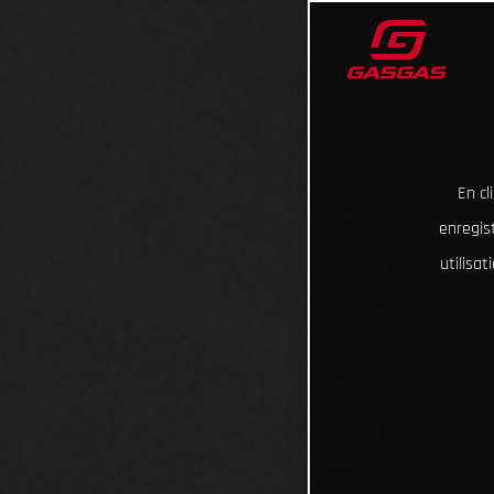
En cl
enregist
utilisa