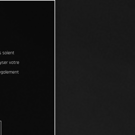
s soient
lyser votre
 également