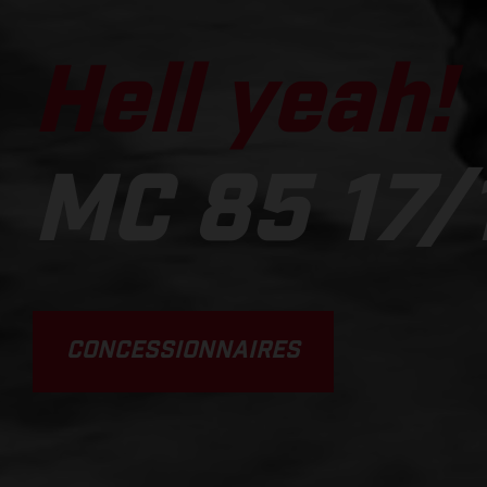
Hell yeah!
MC 85 17/
CONCESSIONNAIRES