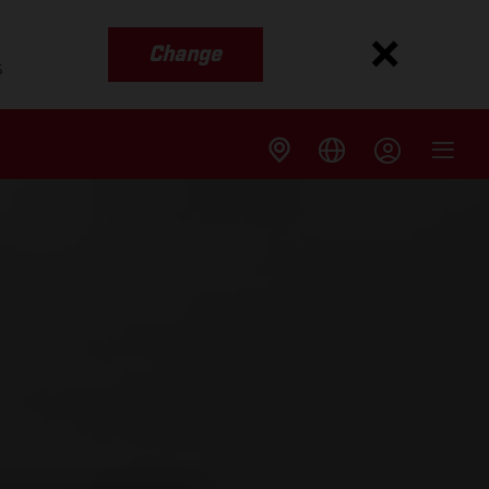
Change
s