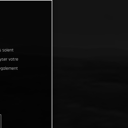
s soient
lyser votre
 également