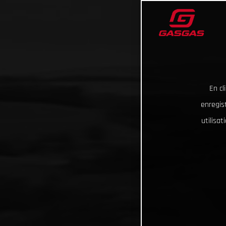
En cl
enregist
utilisa