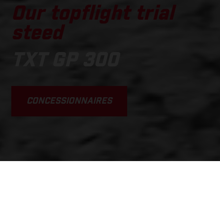
Our topflight trial
steed
TXT GP 300
CONCESSIONNAIRES
SCROLL DOWN