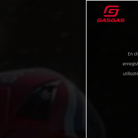
En cl
enregist
utilisa