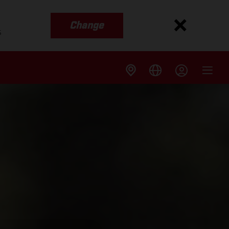
Change
s