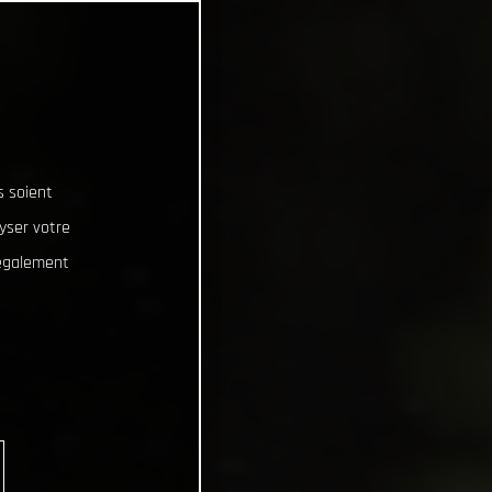
s soient
lyser votre
 également