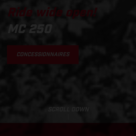
Ride wide open!
MC 250
CONCESSIONNAIRES
SCROLL DOWN