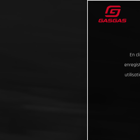
En cl
enregist
utilisa