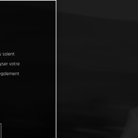
s soient
lyser votre
 également