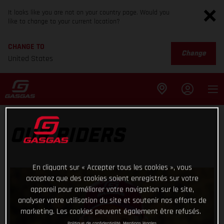
It looks like you are not on your country page. Would you
like to change to your current location?
CHANGE TO
Change
United States
OUR RIDERS
En cliquant sur « Accepter tous les cookies », vous
acceptez que des cookies soient enregistrés sur votre
appareil pour améliorer votre navigation sur le site,
analyser votre utilisation du site et soutenir nos efforts de
marketing. Les cookies peuvent également être refusés.
Politique de confidentialité
Mentions légales