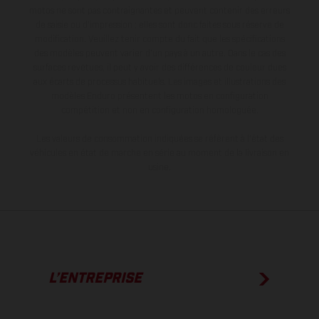
motos ne sont pas contraignantes et peuvent contenir des erreurs
de saisie ou d'impression ; elles sont donc faites sous réserve de
modification. Veuillez tenir compte du fait que les spécifications
des modèles peuvent varier d'un pays à un autre. Dans le cas des
surfaces revêtues, il peut y avoir des différences de couleur dues
aux écarts de processus habituels. Les images et illustrations des
modèles Enduro présentent les motos en configuration
compétition et non en configuration homologuée.
Les valeurs de consommation indiquées se réfèrent à l'état des
véhicules en état de marche en série au moment de la livraison en
usine.
L’ENTREPRISE