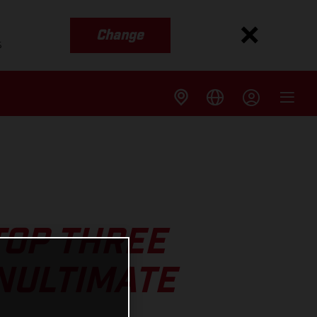
Change
s
TOP THREE
NULTIMATE