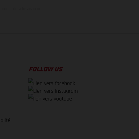
oment de la livraison en
FOLLOW US
alité
e