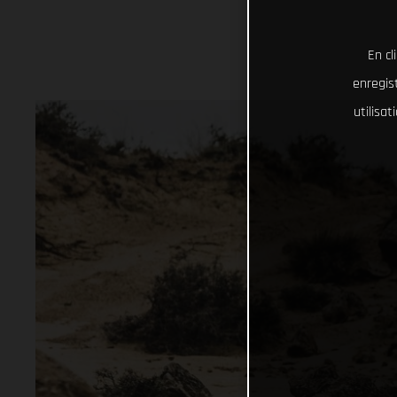
En cl
enregist
utilisa