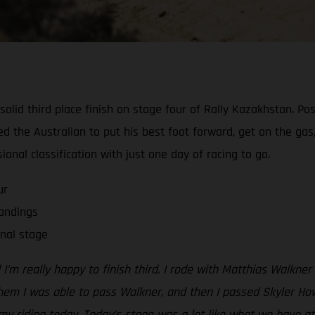
id third place finish on stage four of Rally Kazakhstan. Posti
d the Australian to put his best foot forward, get on the gas,
sional classification with just one day of racing to go.
ur
tandings
nal stage
I’m really happy to finish third. I rode with Matthias Walkner
hem I was able to pass Walkner, and then I passed Skyler Ho
 my riding today. Today’s stage was a lot like what we have a