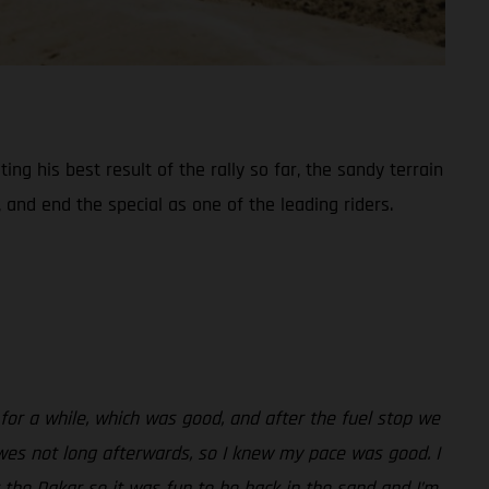
ng his best result of the rally so far, the sandy terrain
 and end the special as one of the leading riders.
 for a while, which was good, and after the fuel stop we
wes not long afterwards, so I knew my pace was good. I
t the Dakar so it was fun to be back in the sand and I’m