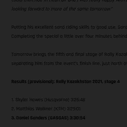
looking forward to more of the same tomorrow.”
Putting his excellent sand riding skills to good use, San
Completing the special a little over four minutes behind
Tomorrow brings the fifth and final stage of Rally Kaza
separating him from the event’s finish line, just north 
Results (provisional): Rally Kazakhstan 2021, stage 4
1. Skyler Howes (Husqvarna) 3:26:48
2. Matthias Walkner (KTM) 3:29:01
3. Daniel Sanders (GASGAS) 3:30:54