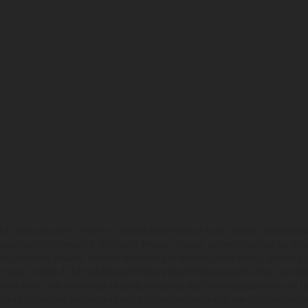
en photo peuvent différer du modèle de série sur certains détails et certaines s
tes les indications sur le volume de livraison, l’aspect, les performances, les dime
aignantes et peuvent contenir des erreurs de saisie ou d'impression ; elles sont 
ez tenir compte du fait que les spécifications des modèles peuvent varier d'un pays
l peut y avoir des différences de couleur dues aux écarts de processus habituels. Le
nduro présentent les motos en configuration compétition et non en configurati