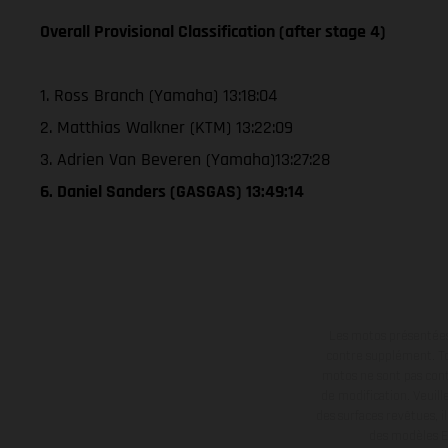
Overall Provisional Classification (after stage 4)
1. Ross Branch (Yamaha) 13:18:04
2. Matthias Walkner (KTM) 13:22:09
3. Adrien Van Beveren (Yamaha)13:27:28
6. Daniel Sanders (GASGAS) 13:49:14
Les motos présentées 
contre supplément. Tou
motos ne sont pas contr
de modification. Veuill
des surfaces revêtues, i
des modèles E