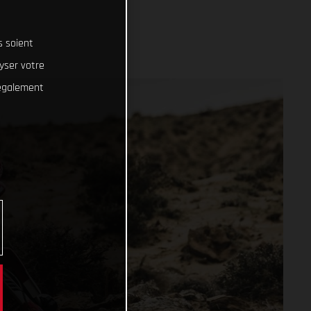
s soient
lyser votre
 également