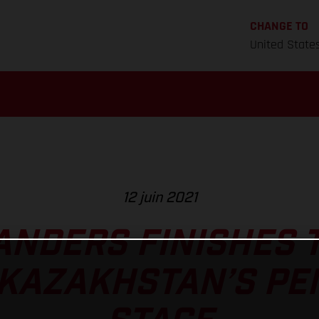
CHANGE TO
United State
12 juin 2021
ANDERS FINISHES 
 KAZAKHSTAN’S PE