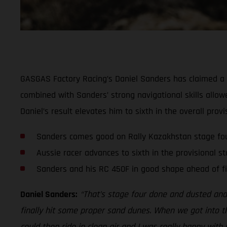
GASGAS Factory Racing’s Daniel Sanders has claimed a sol
combined with Sanders’ strong navigational skills allowe
Daniel’s result elevates him to sixth in the overall provi
Sanders comes good on Rally Kazakhstan stage fo
Aussie racer advances to sixth in the provisional s
Sanders and his RC 450F in good shape ahead of fi
Daniel Sanders:
“That’s stage four done and dusted and 
finally hit some proper sand dunes. When we got into t
could then ride in clean air and I was really happy with