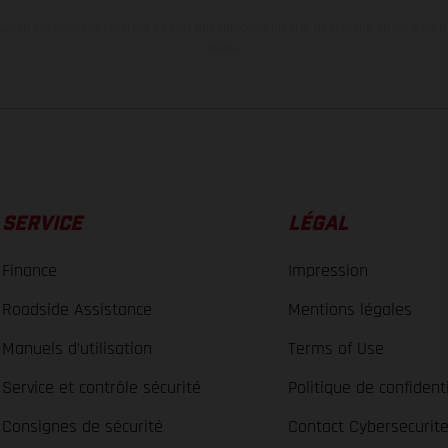
tion indiquées se réfèrent à l'état des véhicules en état de marche en série au m
usine.
SERVICE
LÉGAL
Finance
Impression
Roadside Assistance
Mentions légales
Manuels d’utilisation
Terms of Use
Service et contrôle sécurité
Politique de confidenti
Consignes de sécurité
Contact Cybersecurit