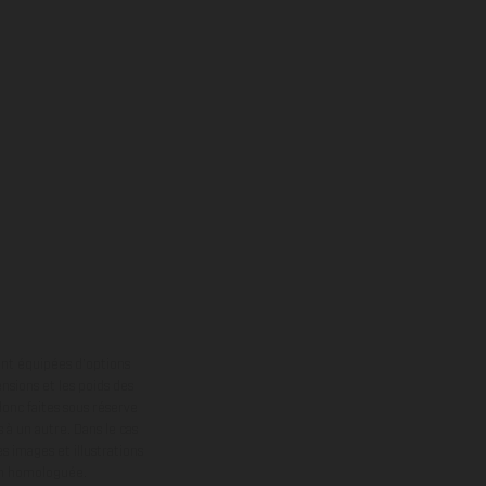
ont équipées d’options
nsions et les poids des
donc faites sous réserve
 à un autre. Dans le cas
s images et illustrations
on homologuée.