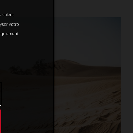
s soient
lyser votre
 également