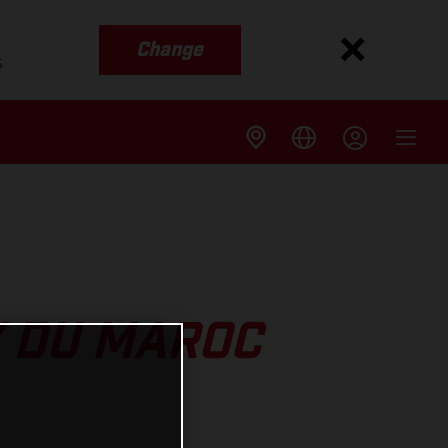
Change
s
Y DU MAROC