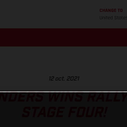
CHANGE TO
United State
12 oct. 2021
NDERS WINS RALL
STAGE FOUR!