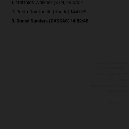
1. Matthias Walkner (KTM) 14:47:02
2. Pablo Quintanilla (Honda) 14:47:39
3. Daniel Sanders (GASGAS) 14:52:48
Les motos présentées 
contre supplément. Tou
motos ne sont pas contr
de modification. Veuill
des surfaces revêtues, i
des modèles E
Les valeurs de consomma