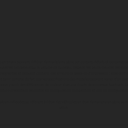
en photo peuvent différer du modèle de série sur certains détails et certaines s
tes les indications sur le volume de livraison, l’aspect, les performances, les dime
aignantes et peuvent contenir des erreurs de saisie ou d'impression ; elles sont 
ez tenir compte du fait que les spécifications des modèles peuvent varier d'un pays
l peut y avoir des différences de couleur dues aux écarts de processus habituels. Le
nduro présentent les motos en configuration compétition et non en configurati
tion indiquées se réfèrent à l'état des véhicules en état de marche en série au m
usine.