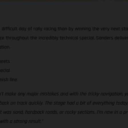
ifficult day of rally racing than by winning the very next s
ce throughout the incredibly technical special, Sanders deliv
ation.
heets
ecial
nish line
idn’t make any major mistakes and with the tricky navigation, y
ck on track quickly. The stage had a bit of everything today
was sand, hardpack roads, or rocky sections. I’m now in a pre
with a strong result.”