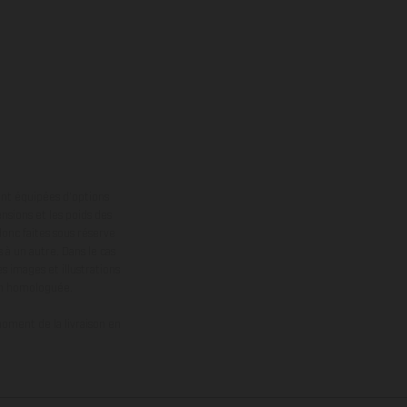
ont équipées d’options
nsions et les poids des
donc faites sous réserve
 à un autre. Dans le cas
s images et illustrations
on homologuée.
oment de la livraison en