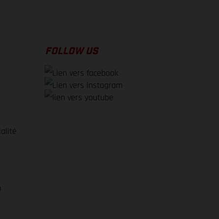
FOLLOW US
alité
e
m