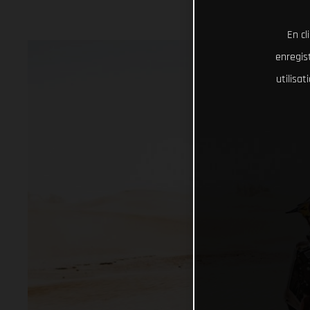
En cl
enregist
utilisa