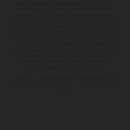
Les motos présentées en photo peuvent différer du modèle de
série sur certains détails et certaines sont équipées d’options
contre supplément. Toutes les indications sur le volume de
livraison, l’aspect, les performances, les dimensions et les poids des
motos ne sont pas contraignantes et peuvent contenir des erreurs
de saisie ou d'impression ; elles sont donc faites sous réserve de
modification. Veuillez tenir compte du fait que les spécifications
des modèles peuvent varier d'un pays à un autre. Dans le cas des
surfaces revêtues, il peut y avoir des différences de couleur dues
aux écarts de processus habituels. Les images et illustrations des
modèles Enduro présentent les motos en configuration
compétition et non en configuration homologuée.
Les valeurs de consommation indiquées se réfèrent à l'état des
véhicules en état de marche en série au moment de la livraison en
usine.