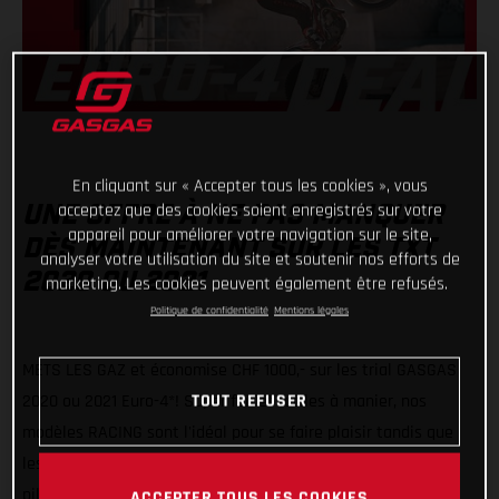
En cliquant sur « Accepter tous les cookies », vous
acceptez que des cookies soient enregistrés sur votre
UNE OFFRE À NE PAS MANQUER
appareil pour améliorer votre navigation sur le site,
DÈS MAINTENANT SUR LES TXT
analyser votre utilisation du site et soutenir nos efforts de
2020 OU 2021
marketing. Les cookies peuvent également être refusés.
Politique de confidentialité
Mentions légales
METS LES GAZ et économise CHF 1000,- sur les trial GASGAS
TOUT REFUSER
2020 ou 2021 Euro-4*! Super fun et faciles à manier, nos
modèles RACING sont l'idéal pour se faire plaisir tandis que
les GP mettent la barre un peu plus haut, parfaits pour les
pilotes un peu plus exigeants.
ACCEPTER TOUS LES COOKIES