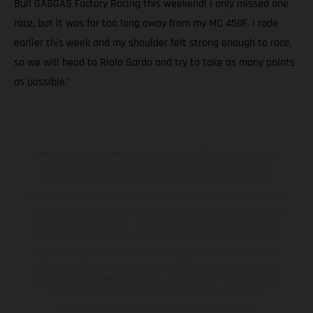
Bull GASGAS Factory Racing this weekend! I only missed one
race, but it was far too long away from my MC 450F. I rode
earlier this week and my shoulder felt strong enough to race,
so we will head to Riola Sardo and try to take as many points
as possible."
Les motos présentées en photo peuvent différer du modèle de
série sur certains détails et certaines sont équipées d’options
contre supplément. Toutes les indications sur le volume de
livraison, l’aspect, les performances, les dimensions et les poids des
motos ne sont pas contraignantes et peuvent contenir des erreurs
de saisie ou d'impression ; elles sont donc faites sous réserve de
modification. Veuillez tenir compte du fait que les spécifications
des modèles peuvent varier d'un pays à un autre. Dans le cas des
surfaces revêtues, il peut y avoir des différences de couleur dues
aux écarts de processus habituels. Les images et illustrations des
modèles Enduro présentent les motos en configuration
compétition et non en configuration homologuée.