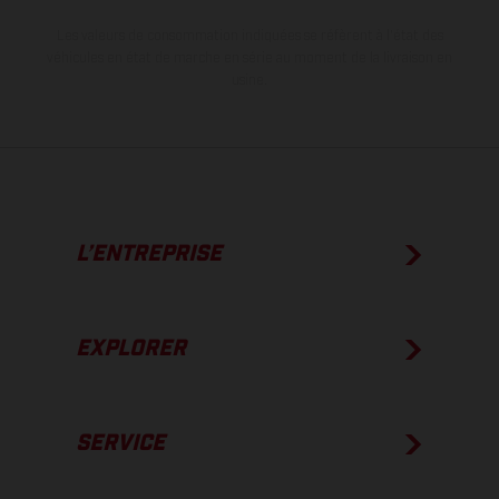
Les valeurs de consommation indiquées se réfèrent à l'état des
véhicules en état de marche en série au moment de la livraison en
usine.
L’ENTREPRISE
EXPLORER
SERVICE