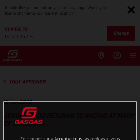
It looks like you are not on your country page. Would you
like to change to your current location?
CHANGE TO
Change
United States
TOUT AFFICHER
13 mai 2022
JORGE PRADO RETURNS TO RACING AT MXGP
OF SARDEGNA
En cliquant sur « Accepter tous les cookies », vous