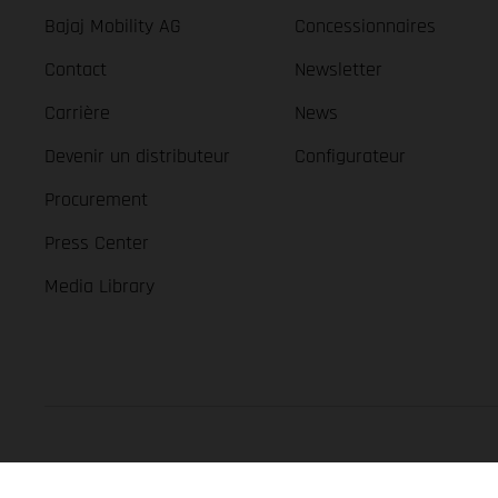
Bajaj Mobility AG
Concessionnaires
Contact
Newsletter
Carrière
News
Devenir un distributeur
Configurateur
Procurement
Press Center
Media Library
GASGAS Copyright 2026, all rights reserved