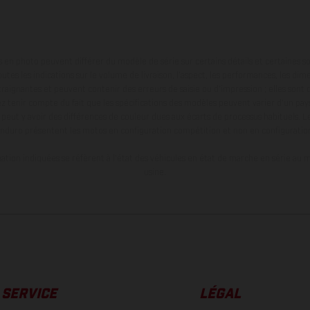
en photo peuvent différer du modèle de série sur certains détails et certaines s
tes les indications sur le volume de livraison, l’aspect, les performances, les dime
aignantes et peuvent contenir des erreurs de saisie ou d'impression ; elles sont 
ez tenir compte du fait que les spécifications des modèles peuvent varier d'un pays
l peut y avoir des différences de couleur dues aux écarts de processus habituels. Le
nduro présentent les motos en configuration compétition et non en configurati
tion indiquées se réfèrent à l'état des véhicules en état de marche en série au m
usine.
SERVICE
LÉGAL