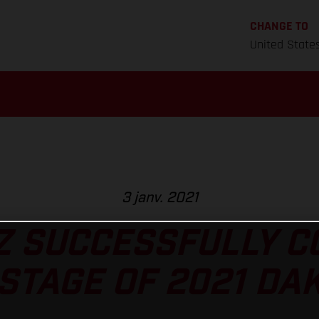
CHANGE TO
United State
3 janv. 2021
Z SUCCESSFULLY 
STAGE OF 2021 DA