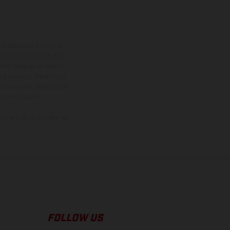
ont équipées d’options
nsions et les poids des
donc faites sous réserve
 à un autre. Dans le cas
s images et illustrations
on homologuée.
oment de la livraison en
FOLLOW US