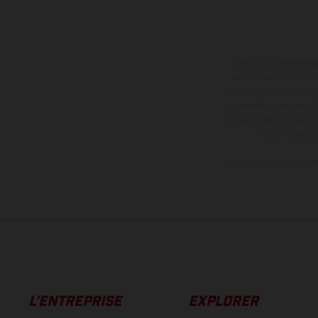
Les motos présentées 
contre supplément. Tou
motos ne sont pas contr
de modification. Veuill
des surfaces revêtues, i
des modèles E
Les valeurs de consomma
L’ENTREPRISE
EXPLORER