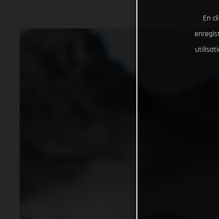
En cl
enregist
utilisa