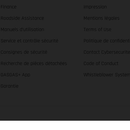
Finance
Impression
Roadside Assistance
Mentions légales
Manuels d’utilisation
Terms of Use
Service et contrôle sécurité
Politique de confidenti
Consignes de sécurité
Contact Cybersecurit
Recherche de pièces détachées
Code of Conduct
GASGAS+ App
Whistleblower Syste
Garantie