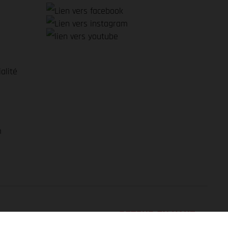
alité
e
m
RETOUR EN HAUT