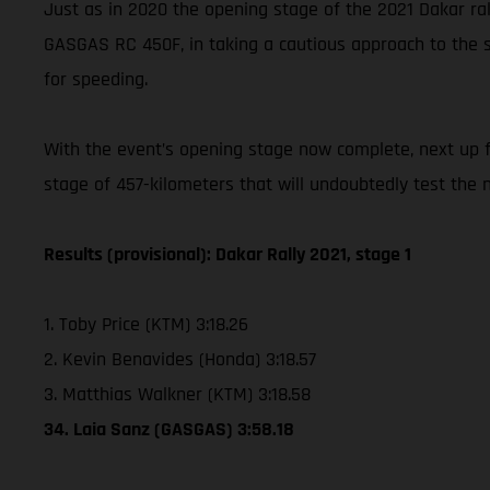
Just as in 2020 the opening stage of the 2021 Dakar rall
GASGAS RC 450F, in taking a cautious approach to the s
for speeding.
With the event’s opening stage now complete, next up for
stage of 457-kilometers that will undoubtedly test the na
Results (provisional): Dakar Rally 2021, stage 1
1. Toby Price (KTM) 3:18.26
2. Kevin Benavides (Honda) 3:18.57
3. Matthias Walkner (KTM) 3:18.58
34. Laia Sanz (GASGAS) 3:58.18