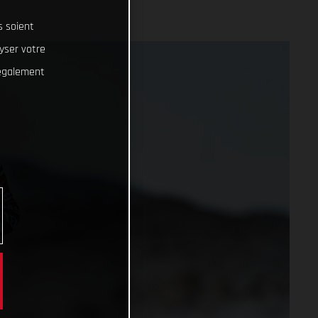
s soient
lyser votre
 également