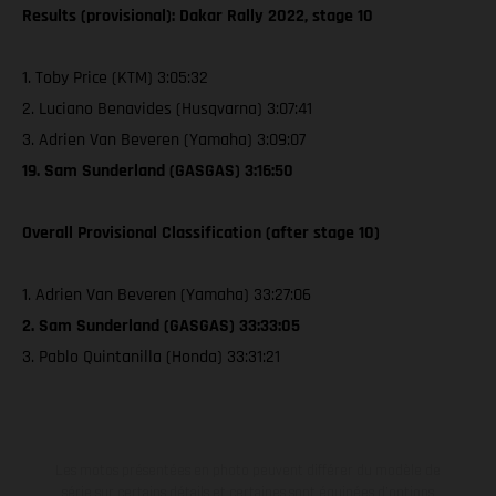
Results (provisional): Dakar Rally 2022, stage 10
1. Toby Price (KTM) 3:05:32
2. Luciano Benavides (Husqvarna) 3:07:41
3. Adrien Van Beveren (Yamaha) 3:09:07
19. Sam Sunderland (GASGAS) 3:16:50
Overall Provisional Classification (after stage 10)
1. Adrien Van Beveren (Yamaha) 33:27:06
2. Sam Sunderland (GASGAS) 33:33:05
3. Pablo Quintanilla (Honda) 33:31:21
Les motos présentées en photo peuvent différer du modèle de
série sur certains détails et certaines sont équipées d’options