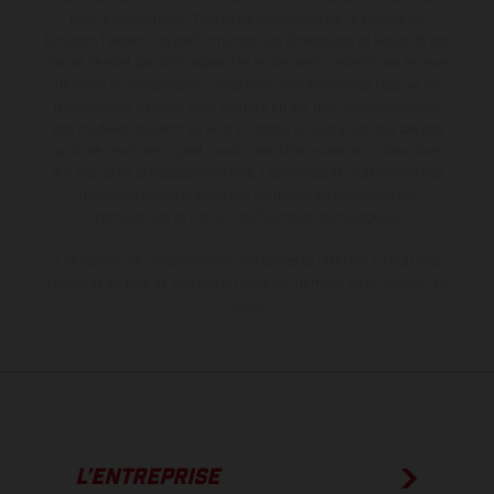
contre supplément. Toutes les indications sur le volume de
livraison, l’aspect, les performances, les dimensions et les poids des
motos ne sont pas contraignantes et peuvent contenir des erreurs
de saisie ou d'impression ; elles sont donc faites sous réserve de
modification. Veuillez tenir compte du fait que les spécifications
des modèles peuvent varier d'un pays à un autre. Dans le cas des
surfaces revêtues, il peut y avoir des différences de couleur dues
aux écarts de processus habituels. Les images et illustrations des
modèles Enduro présentent les motos en configuration
compétition et non en configuration homologuée.
Les valeurs de consommation indiquées se réfèrent à l'état des
véhicules en état de marche en série au moment de la livraison en
usine.
L’ENTREPRISE