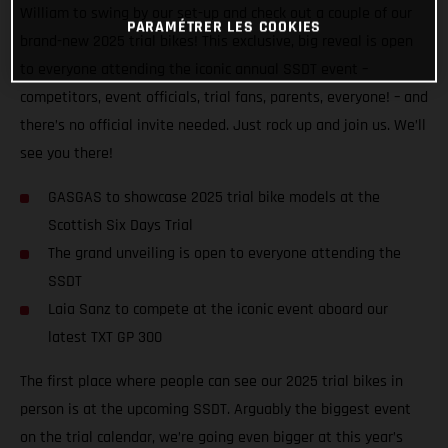
William to swing by our set-up and check out a couple of our
PARAMÉTRER LES COOKIES
brand-new 2025 trial bikes! This exclusive, big reveal is open
to everyone attending the iconic annual SSDT event –
competitors, event officials, trial fans, parents, everyone! – and
there’s no official invite needed. Just rock up and join us. We’ll
see you there!
GASGAS to showcase 2025 trial bike models at the
Scottish Six Days Trial
The grand unveiling is open to everyone attending the
SSDT
Laia Sanz to compete at the iconic event aboard our
latest TXT GP 300
The first place where people can see our 2025 trial bikes in
person is at the upcoming SSDT. Arguably the biggest event
on the trial calendar, we’re going even bigger at this year’s