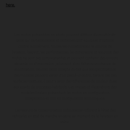
here.
Les motos présentées en photo peuvent différer du modèle de
série sur certains détails et certaines sont équipées d’options
contre supplément. Toutes les indications sur le volume de
livraison, l’aspect, les performances, les dimensions et les poids des
motos ne sont pas contraignantes et peuvent contenir des erreurs
de saisie ou d'impression ; elles sont donc faites sous réserve de
modification. Veuillez tenir compte du fait que les spécifications
des modèles peuvent varier d'un pays à un autre. Dans le cas des
surfaces revêtues, il peut y avoir des différences de couleur dues
aux écarts de processus habituels. Les images et illustrations des
modèles Enduro présentent les motos en configuration
compétition et non en configuration homologuée.
Les valeurs de consommation indiquées se réfèrent à l'état des
véhicules en état de marche en série au moment de la livraison en
usine.