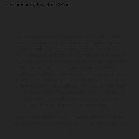
season-ending Barcelona X-Trial.
Les motos présentées en photo peuvent différer du modèle de
série sur certains détails et certaines sont équipées d’options
contre supplément. Toutes les indications sur le volume de
livraison, l’aspect, les performances, les dimensions et les poids des
motos ne sont pas contraignantes et peuvent contenir des erreurs
de saisie ou d'impression ; elles sont donc faites sous réserve de
modification. Veuillez tenir compte du fait que les spécifications
des modèles peuvent varier d'un pays à un autre. Dans le cas des
surfaces revêtues, il peut y avoir des différences de couleur dues
aux écarts de processus habituels. Les images et illustrations des
modèles Enduro présentent les motos en configuration
compétition et non en configuration homologuée.
Les valeurs de consommation indiquées se réfèrent à l'état des
véhicules en état de marche en série au moment de la livraison en
usine.