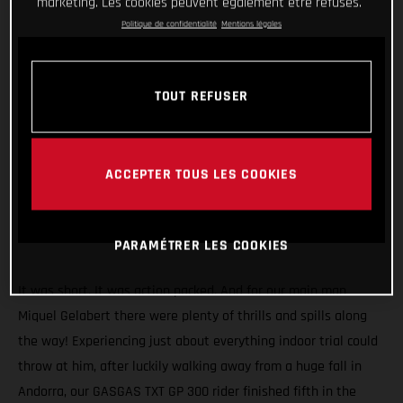
marketing. Les cookies peuvent également être refusés.
Politique de confidentialité
Mentions légales
TOUT REFUSER
ACCEPTER TOUS LES COOKIES
PARAMÉTRER LES COOKIES
It was short. It was action packed. And for our main man
Miquel Gelabert there were plenty of thrills and spills along
the way! Experiencing just about everything indoor trial could
throw at him, after luckily walking away from a huge fall in
Andorra, our GASGAS TXT GP 300 rider finished fifth in the