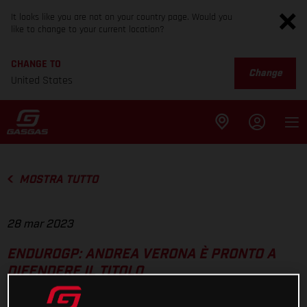
It looks like you are not on your country page. Would you
like to change to your current location?
CHANGE TO
Change
United States
MOSTRA TUTTO
28 mar 2023
ENDUROGP: ANDREA VERONA È PRONTO A
DIFENDERE IL TITOLO