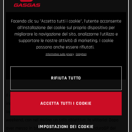
Facendo clic su "Accetta tutti i cookie", l'utente acconsente
all'installazione dei cookie sul proprio dispositivo per
migliorare la navigazione del sito, analizzarne l'utilizzo e
supportare le nostre attività di marketing. I cookie
possono anche essere rifiutati.
Informativa sulla privacy
Colophon
RIFIUTA TUTTO
Il campione della EnduroGP si prepara all'azione! Dopo il suo
ACCETTA TUTTI I COOKIE
incredibile 2022, il pilota GASGAS Factory Racing Andrea
Verona torna in gara nel campionato del mondo il prossimo
weekend, con nel mirino un solo obiettivo: la vittoria! Dopo
IMPOSTAZIONI DEI COOKIE
aver messo in bacheca le corone Enduro1 ed EnduroGP del