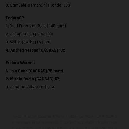
3. Samuele Bernardini (Honda) 109
EnduroGP
1. Brad Freeman (Beta) 146 punti
2. Josep Garcia (KTM) 124
3. Wil Ruprecht (TM) 120
4. Andrea Verona (GASGAS) 102
Enduro Women
1. Laia Sanz (GASGAS) 75 punti
2. Mireia Badia (GASGAS) 67
3. Jane Daniels (Fantic) 66
I veicoli illustrati possono differire in alcuni particolari dai modelli di
serie e sono in parte provvisti di optional acquistabili a fronte di un
sovrapprezzo. Tutti i dati sulla fornitura, l'aspetto, le prestazioni, le