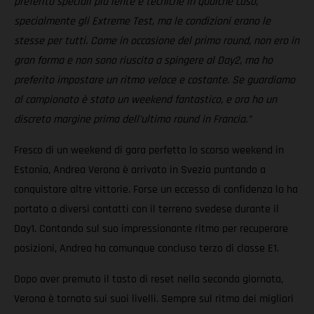
preferito speciali più lente e tecniche in qualche caso,
specialmente gli Extreme Test, ma le condizioni erano le
stesse per tutti. Come in occasione del primo round, non ero in
gran forma e non sono riuscita a spingere al Day2, ma ho
preferito impostare un ritmo veloce e costante. Se guardiamo
al campionato è stato un weekend fantastico, e ora ho un
discreto margine prima dell’ultimo round in Francia.”
Fresco di un weekend di gara perfetto lo scorso weekend in
Estonia, Andrea Verona è arrivato in Svezia puntando a
conquistare altre vittorie. Forse un eccesso di confidenza lo ha
portato a diversi contatti con il terreno svedese durante il
Day1. Contando sul suo impressionante ritmo per recuperare
posizioni, Andrea ha comunque concluso terzo di classe E1.
Dopo aver premuto il tasto di reset nella seconda giornata,
Verona è tornato sui suoi livelli. Sempre sul ritmo dei migliori