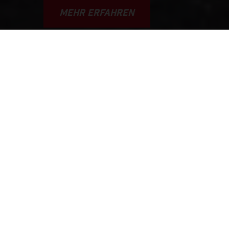
MEHR ERFAHREN
VAMOS! GAS A FONDO... GAS
GAAAS!!!
Diese Geschichte diente als Inspiration für den Markennamen.
Es handelt sich um eine typische Szene, die sich so oder so
ähnlich jedes Wochenende auf den Strecken, Wegen und in
den Fahrarealen der Welt abspielt. GASGAS bietet einen