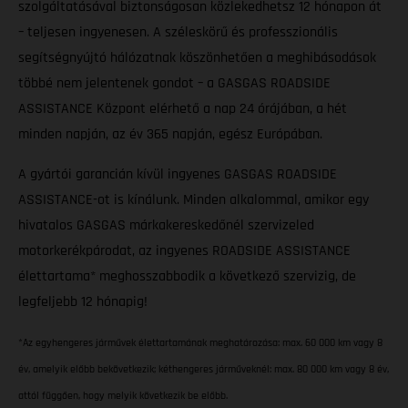
szolgáltatásával biztonságosan közlekedhetsz 12 hónapon át
– teljesen ingyenesen. A széleskörű és professzionális
segítségnyújtó hálózatnak köszönhetően a meghibásodások
többé nem jelentenek gondot – a GASGAS ROADSIDE
ASSISTANCE Központ elérhető a nap 24 órájában, a hét
minden napján, az év 365 napján, egész Európában.
A gyártói garancián kívül ingyenes GASGAS ROADSIDE
ASSISTANCE-ot is kínálunk. Minden alkalommal, amikor egy
hivatalos GASGAS márkakereskedőnél szervizeled
motorkerékpárodat, az ingyenes ROADSIDE ASSISTANCE
élettartama* meghosszabbodik a következő szervizig, de
legfeljebb 12 hónapig!
*Az egyhengeres járművek élettartamának meghatározása: max. 60 000 km vagy 8
év, amelyik előbb bekövetkezik; kéthengeres járműveknél: max. 80 000 km vagy 8 év,
attól függően, hogy melyik következik be előbb.