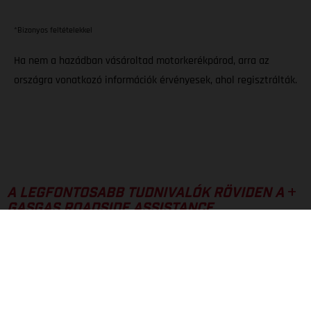
*Bizonyos feltételekkel
Ha nem a hazádban vásároltad motorkerékpárod, arra az
országra vonatkozó információk érvényesek, ahol regisztrálták.
A LEGFONTOSABB TUDNIVALÓK RÖVIDEN A
GASGAS ROADSIDE ASSISTANCE
SZOLGÁLTATÁSRÓL
SZOLGÁLTATÁSOK