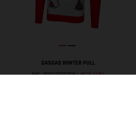
GASGAS WINTER PULL
Réf.
:
3GG24007290X
|
48,32 EUR*
INFORMATION PRODUIT
:
Pull en maille tricotée
MATÉRIEL
:
100% Acrylique
CET ARTICLE EST DISPONIBLE DANS
: