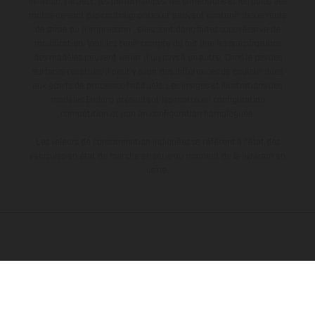
livraison, l’aspect, les performances, les dimensions et les poids des
motos ne sont pas contraignantes et peuvent contenir des erreurs
de saisie ou d'impression ; elles sont donc faites sous réserve de
modification. Veuillez tenir compte du fait que les spécifications
des modèles peuvent varier d'un pays à un autre. Dans le cas des
surfaces revêtues, il peut y avoir des différences de couleur dues
aux écarts de processus habituels. Les images et illustrations des
modèles Enduro présentent les motos en configuration
compétition et non en configuration homologuée.
Les valeurs de consommation indiquées se réfèrent à l'état des
véhicules en état de marche en série au moment de la livraison en
usine.
L’ENTREPRISE