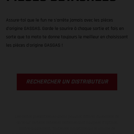
Assure-toi que le fun ne s'arrête jamais avec les pièces
d'origine GASGAS. Garde le sourire à chaque sortie et fais en
sorte que ta moto te donne toujours le meilleur en choisissant
les pièces d'origine GASGAS !
RECHERCHER UN DISTRIBUTEUR
Les motos présentées en photo peuvent différer du modèle de
série sur certains détails et certaines sont équipées d’options
contre supplément. Toutes les indications sur le volume de