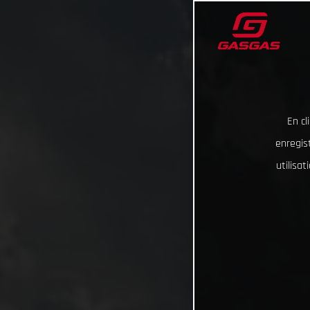
En cl
enregist
utilisa