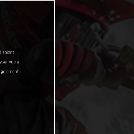
s soient
lyser votre
 également