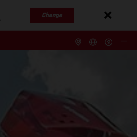
Change
s