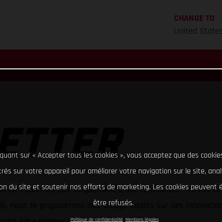
CHANGE TO
United State
ETTER
iquant sur « Accepter tous les cookies », vous acceptez que des cookie
rés sur votre appareil pour améliorer votre navigation sur le site, ana
tion du site et soutenir nos efforts de marketing. Les cookies peuvent
 tu ne t’abonnes pas simplement à une newsletter – tu vas d
être refusés.
s, nous te proposerons des scoops inédits sur des innovation
 vont faire monter ton rythme cardiaque!
Politique de confidentialité
Mentions légales