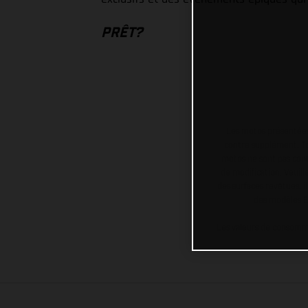
PRÊT?
Les motos présentées 
contre supplément. Tou
motos ne sont pas contr
de modification. Veuill
des surfaces revêtues, i
des modèles E
Les valeurs de consomma