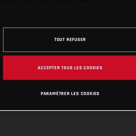
TOUT REFUSER
en photo peuvent différer du modèle de série sur certains détails et certaines s
tes les indications sur le volume de livraison, l’aspect, les performances, les dime
ACCEPTER TOUS LES COOKIES
aignantes et peuvent contenir des erreurs de saisie ou d'impression ; elles sont 
ez tenir compte du fait que les spécifications des modèles peuvent varier d'un pays
l peut y avoir des différences de couleur dues aux écarts de processus habituels. Le
nduro présentent les motos en configuration compétition et non en configurati
PARAMÉTRER LES COOKIES
tion indiquées se réfèrent à l'état des véhicules en état de marche en série au m
usine.