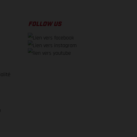
FOLLOW US
alité
e
m