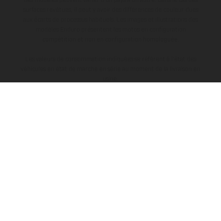
surfaces revêtues, il peut y avoir des différences de couleur dues
aux écarts de processus habituels. Les images et illustrations des
modèles Enduro présentent les motos en configuration
compétition et non en configuration homologuée.
Les valeurs de consommation indiquées se réfèrent à l'état des
véhicules en état de marche en série au moment de la livraison en
usine.
L’ENTREPRISE
EXPLORER