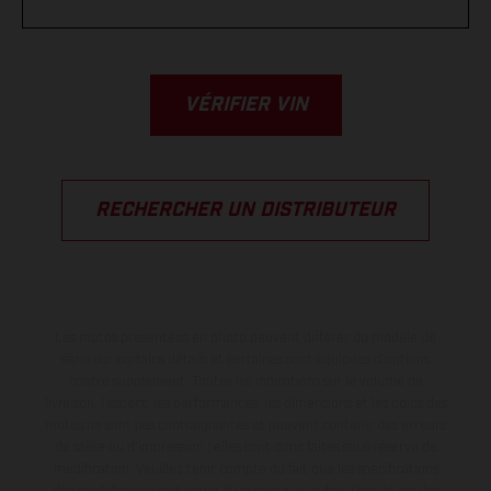
VÉRIFIER VIN
RECHERCHER UN DISTRIBUTEUR
Les motos présentées en photo peuvent différer du modèle de
série sur certains détails et certaines sont équipées d’options
contre supplément. Toutes les indications sur le volume de
livraison, l’aspect, les performances, les dimensions et les poids des
motos ne sont pas contraignantes et peuvent contenir des erreurs
de saisie ou d'impression ; elles sont donc faites sous réserve de
modification. Veuillez tenir compte du fait que les spécifications
des modèles peuvent varier d'un pays à un autre. Dans le cas des