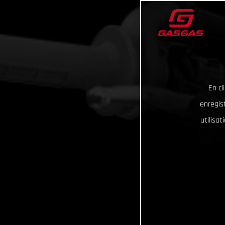
En cl
enregist
utilisa