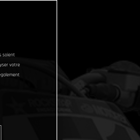
s soient
lyser votre
 également