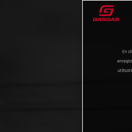
En cl
enregist
utilisa