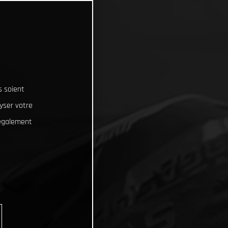
s soient
lyser votre
 également