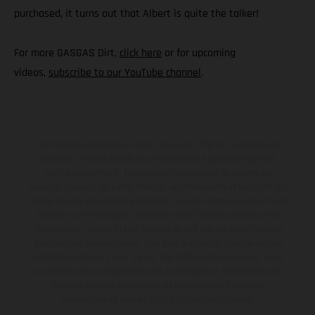
purchased, it turns out that Albert is quite the talker!
For more GASGAS Dirt,
click here
or for upcoming
videos,
subscribe to our YouTube channel
.
Les motos présentées en photo peuvent différer du modèle de
série sur certains détails et certaines sont équipées d’options
contre supplément. Toutes les indications sur le volume de
livraison, l’aspect, les performances, les dimensions et les poids des
motos ne sont pas contraignantes et peuvent contenir des erreurs
de saisie ou d'impression ; elles sont donc faites sous réserve de
modification. Veuillez tenir compte du fait que les spécifications
des modèles peuvent varier d'un pays à un autre. Dans le cas des
surfaces revêtues, il peut y avoir des différences de couleur dues
aux écarts de processus habituels. Les images et illustrations des
modèles Enduro présentent les motos en configuration
compétition et non en configuration homologuée.