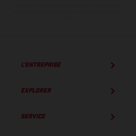
Les valeurs de consommation indiquées se réfèrent à l'état des
véhicules en état de marche en série au moment de la livraison en
usine.
L’ENTREPRISE
EXPLORER
SERVICE