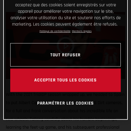
acceptez que des cookies soient enregistrés sur votre
appareil pour améliorer votre navigation sur le site,
analyser votre utilisation du site et soutenir nos efforts de
marketing. Les cookies peuvent également être refusés.
Politique de confidentialité
Mentions légales
TOUT REFUSER
ACCEPTER TOUS LES COOKIES
With the 2021 TrialGP season wrapped up, we headed to Spain
to put Albert Cabestany in front of the GASGAS Dirt cameras,
PARAMÉTRER LES COOKIES
for a full and frank conversation about his incredible life on
two wheels. Talking candidly about his humble beginnings,
learning the feet-up game, and his subsequent professional