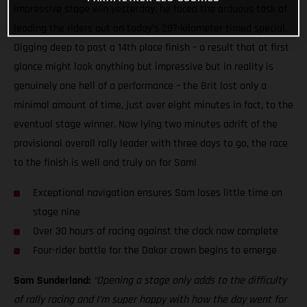
impressive stage win yesterday, he faced the arduous task of
leading the riders out on today’s 287-kilometer timed special.
Digging deep to post a 14th place finish – a result that at first
glance might look anything but impressive but in reality is
genuinely one hell of a performance – the Brit lost only a
minimal amount of time, just over eight minutes in fact, to the
eventual stage winner. Now lying two minutes adrift of the
provisional overall rally leader with three days to go, the race
to the finish is well and truly on for Sam!
Exceptional navigation ensures Sam loses little time on
stage nine
Over 30 hours of racing against the clock now complete
Four-rider battle for the Dakar crown begins to emerge
Sam Sunderland:
“Opening a stage only adds to the difficulty
of rally racing and I’m super happy with how the day went for