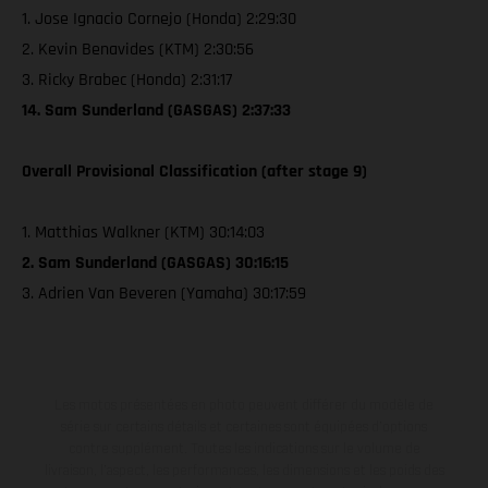
1. Jose Ignacio Cornejo (Honda) 2:29:30
2. Kevin Benavides (KTM) 2:30:56
3. Ricky Brabec (Honda) 2:31:17
14. Sam Sunderland (GASGAS) 2:37:33
Overall Provisional Classification (after stage 9)
1. Matthias Walkner (KTM) 30:14:03
2. Sam Sunderland (GASGAS) 30:16:15
3. Adrien Van Beveren (Yamaha) 30:17:59
Les motos présentées en photo peuvent différer du modèle de
série sur certains détails et certaines sont équipées d’options
contre supplément. Toutes les indications sur le volume de
livraison, l’aspect, les performances, les dimensions et les poids des