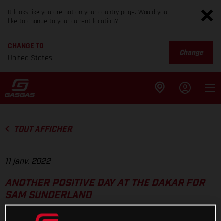
It looks like you are not on your country page. Would you
like to change to your current location?
CHANGE TO
Change
United States
TOUT AFFICHER
11 janv. 2022
ANOTHER POSITIVE DAY AT THE DAKAR FOR
SAM SUNDERLAND