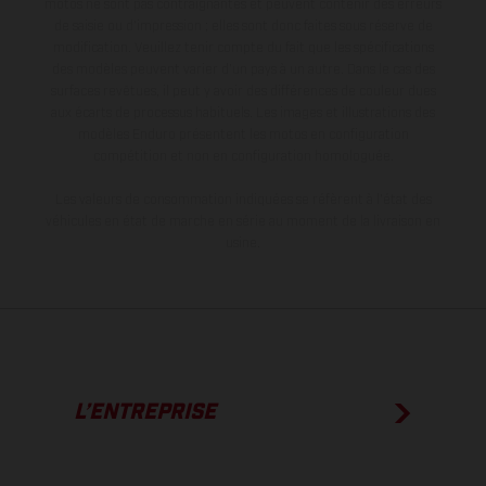
motos ne sont pas contraignantes et peuvent contenir des erreurs
de saisie ou d'impression ; elles sont donc faites sous réserve de
modification. Veuillez tenir compte du fait que les spécifications
des modèles peuvent varier d'un pays à un autre. Dans le cas des
surfaces revêtues, il peut y avoir des différences de couleur dues
aux écarts de processus habituels. Les images et illustrations des
modèles Enduro présentent les motos en configuration
compétition et non en configuration homologuée.
Les valeurs de consommation indiquées se réfèrent à l'état des
véhicules en état de marche en série au moment de la livraison en
usine.
L’ENTREPRISE