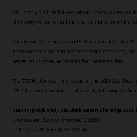
Still in only his first full year of FIM Cross-Country Ra
ultimately secure a top-four placing and successfully de
Completing the stage in fourth, Daniel lost less than th
a near one-minute lead over the third-placed rider, the p
better result when he reaches the checkered flag.
The 379.86 kilometer final stage of the 2021 Abu Dhabi 
216.92km, with competitors ultimately returning to the 
Results (provisional): Abu Dhabi Desert Challenge 2021, 
1. Adrien Van Beveren (Yamaha) 3:10:02
2. Matthias Walkner (KTM) 3:10:56