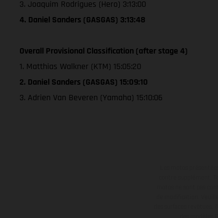
3. Joaquim Rodrigues (Hero) 3:13:00
4. Daniel Sanders (GASGAS) 3:13:48
Overall Provisional Classification (after stage 4)
1. Matthias Walkner (KTM) 15:05:20
2. Daniel Sanders (GASGAS) 15:09:10
3. Adrien Van Beveren (Yamaha) 15:10:06
Les motos présentées 
contre supplément. Tou
motos ne sont pas contr
de modification. Veuill
des surfaces revêtues, i
des modèles E