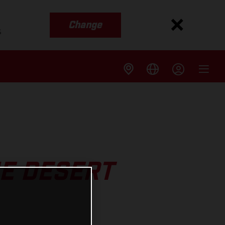
Change
s
HE DESERT