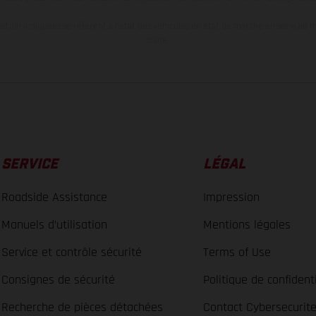
tion indiquées se réfèrent à l'état des véhicules en état de marche en série au m
usine.
SERVICE
LÉGAL
Roadside Assistance
Impression
Manuels d’utilisation
Mentions légales
Service et contrôle sécurité
Terms of Use
Consignes de sécurité
Politique de confidenti
Recherche de pièces détachées
Contact Cybersecurit