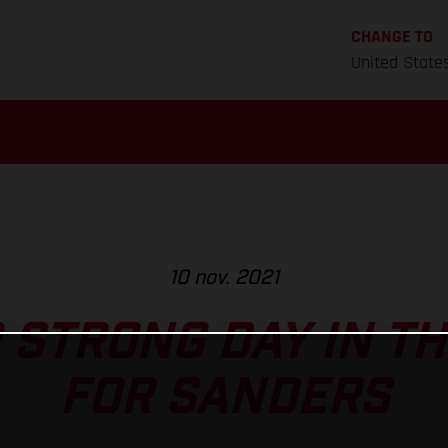
CHANGE TO
United State
10 nov. 2021
STRONG DAY IN T
FOR SANDERS