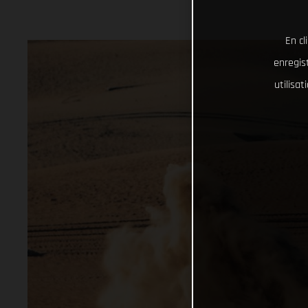
En cl
enregist
utilisa