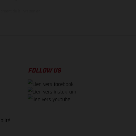
oment de la livraison en
FOLLOW US
alité
e