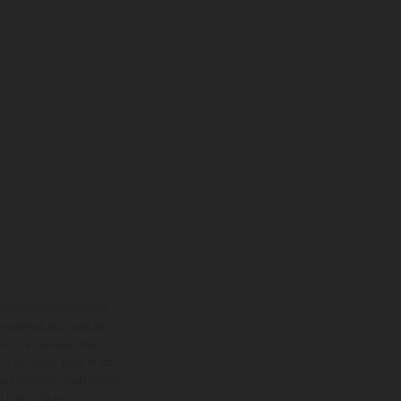
ont équipées d’options
nsions et les poids des
donc faites sous réserve
 à un autre. Dans le cas
s images et illustrations
on homologuée.