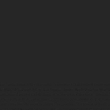
en photo peuvent différer du modèle de série sur certains détails et certaines s
tes les indications sur le volume de livraison, l’aspect, les performances, les dime
aignantes et peuvent contenir des erreurs de saisie ou d'impression ; elles sont 
ez tenir compte du fait que les spécifications des modèles peuvent varier d'un pays
l peut y avoir des différences de couleur dues aux écarts de processus habituels. Le
nduro présentent les motos en configuration compétition et non en configurati