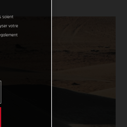
s soient
lyser votre
 également