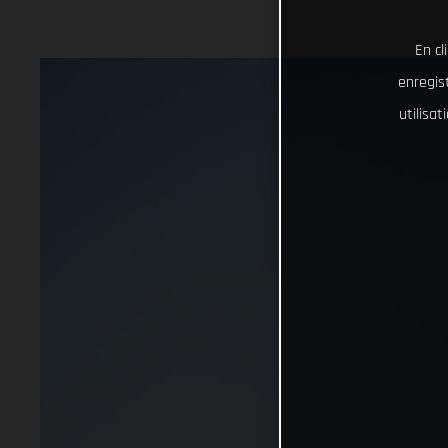
En cl
enregist
utilisa