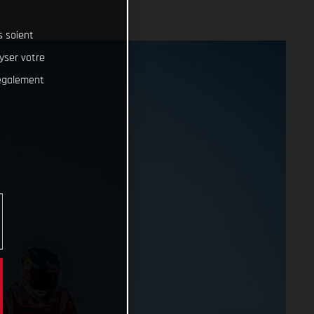
s soient
lyser votre
 également