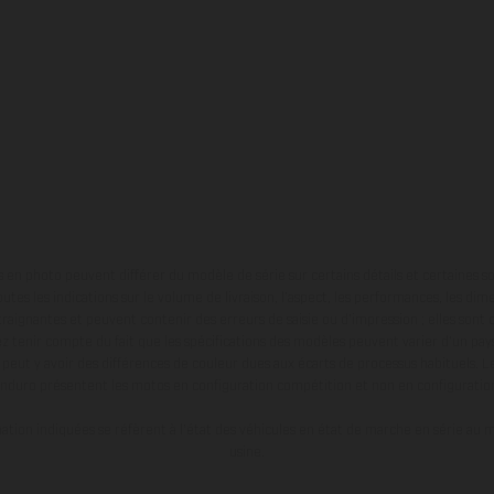
en photo peuvent différer du modèle de série sur certains détails et certaines s
tes les indications sur le volume de livraison, l’aspect, les performances, les dime
aignantes et peuvent contenir des erreurs de saisie ou d'impression ; elles sont 
ez tenir compte du fait que les spécifications des modèles peuvent varier d'un pays
l peut y avoir des différences de couleur dues aux écarts de processus habituels. Le
nduro présentent les motos en configuration compétition et non en configurati
tion indiquées se réfèrent à l'état des véhicules en état de marche en série au m
usine.