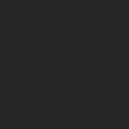
ont équipées d’options
nsions et les poids des
donc faites sous réserve
 à un autre. Dans le cas
s images et illustrations
on homologuée.
oment de la livraison en