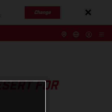
Change
s
ESERT FOR