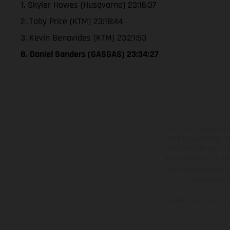
1. Skyler Howes (Husqvarna) 23:16:37
2. Toby Price (KTM) 23:18:44
3. Kevin Benavides (KTM) 23:21:53
8. Daniel Sanders (GASGAS) 23:34:27
Les motos présentées 
contre supplément. Tou
motos ne sont pas contr
de modification. Veuill
des surfaces revêtues, i
des modèles E
Les valeurs de consomma