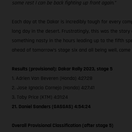
some rest I can be back fighting up front again.”
Each day at the Dakar is incredibly tough for every co
long day in the desert. Frustratingly, this was the stor
something nasty in the hours leading up to the fifth sp
ahead of tomorrow’s stage six and all being well, come 
Results (provisional): Dakar Rally 2023, stage 5
1. Adrien Van Beveren (Honda) 4:27:28
2. Jose Ignacio Cornejo (Honda) 4:27:41
3. Toby Price (KTM) 4:31:24
21. Daniel Sanders (GASGAS) 4:54:24
Overall Provisional Classification (after stage 5)