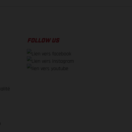
FOLLOW US
alité
e
m