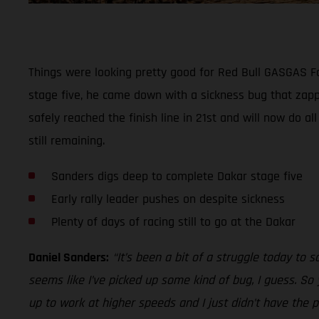
Things were looking pretty good for Red Bull GASGAS Fac
stage five, he came down with a sickness bug that zapp
safely reached the finish line in 21st and will now do al
still remaining.
Sanders digs deep to complete Dakar stage five
Early rally leader pushes on despite sickness
Plenty of days of racing still to go at the Dakar
Daniel Sanders:
“It’s been a bit of a struggle today to sa
seems like I’ve picked up some kind of bug, I guess. So 
up to work at higher speeds and I just didn’t have the