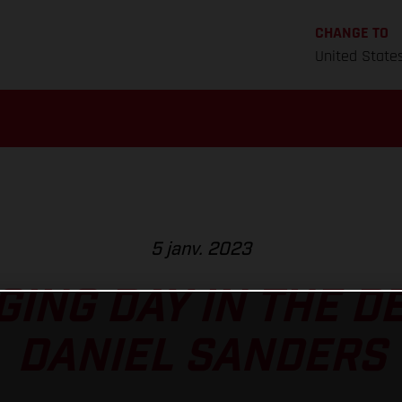
CHANGE TO
United State
5 janv. 2023
ING DAY IN THE D
DANIEL SANDERS