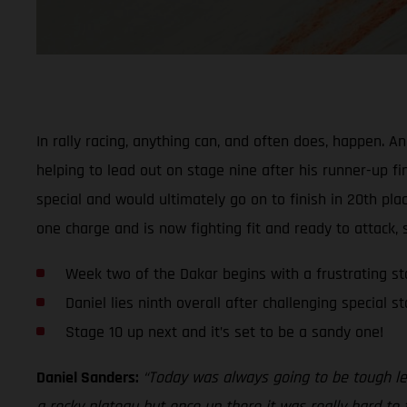
In rally racing, anything can, and often does, happen. 
helping to lead out on stage nine after his runner-up fi
special and would ultimately go on to finish in 20th pla
one charge and is now fighting fit and ready to attack, 
Week two of the Dakar begins with a frustrating st
Daniel lies ninth overall after challenging special s
Stage 10 up next and it’s set to be a sandy one!
Daniel Sanders:
“Today was always going to be tough lea
a rocky plateau but once up there it was really hard to f