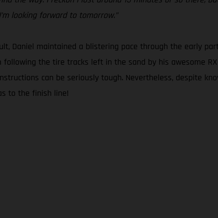
 I’m looking forward to tomorrow.”
lt, Daniel maintained a blistering pace through the early part
om following the tire tracks left in the sand by his awesome R
instructions can be seriously tough. Nevertheless, despite kn
s to the finish line!