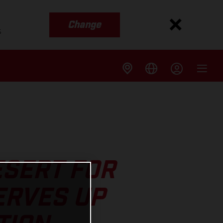
Change
s
ESERT FOR
ERVES UP