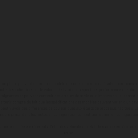
en photo peuvent différer du modèle de série sur certains détails et certaines s
tes les indications sur le volume de livraison, l’aspect, les performances, les dime
aignantes et peuvent contenir des erreurs de saisie ou d'impression ; elles sont 
ez tenir compte du fait que les spécifications des modèles peuvent varier d'un pays
l peut y avoir des différences de couleur dues aux écarts de processus habituels. Le
nduro présentent les motos en configuration compétition et non en configurati
tion indiquées se réfèrent à l'état des véhicules en état de marche en série au m
usine.