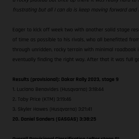
frustrating but all I can do is keep moving forward and
Eager to kick off week two with another solid stage resu
of time as possible to his rivals, who all benefitted fr
through unridden, rocky terrain with minimal roadbook 
eventually finding the right way. After that it was full ga
Results (provisional): Dakar Rally 2023, stage 9
1. Luciano Benavides (Husqvarna) 3:18:44
2. Toby Price (KTM) 3:19:46
3. Skyler Howes (Husqvarna) 3:21:41
20. Daniel Sanders (GASGAS) 3:38:25
Overall Provisional Classification (after stage 9)