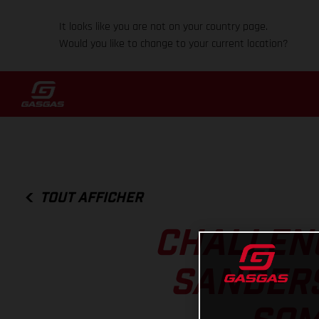
It looks like you are not on your country page.
Would you like to change to your current location?
TOUT AFFICHER
CHALLENG
SANDERS