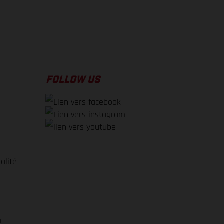
FOLLOW US
alité
e
m