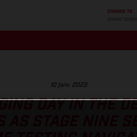
CHANGE TO
United State
10 janv. 2023
ING DAY IN THE D
 AS STAGE NINE S