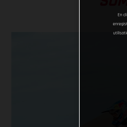
SOM
En cl
enregist
utilisa