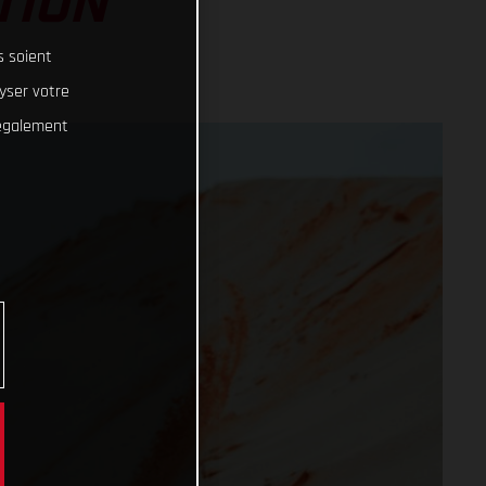
TION
s soient
lyser votre
 également