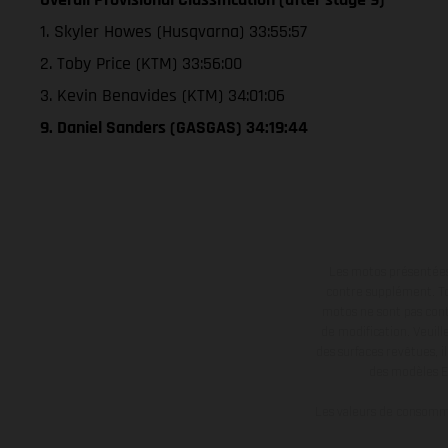
1. Skyler Howes (Husqvarna) 33:55:57
2. Toby Price (KTM) 33:56:00
3. Kevin Benavides (KTM) 34:01:06
9. Daniel Sanders (GASGAS) 34:19:44
Les motos présentées 
contre supplément. Tou
motos ne sont pas contr
de modification. Veuill
des surfaces revêtues, i
des modèles E
Les valeurs de consomma