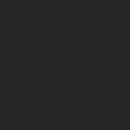
ont équipées d’options
nsions et les poids des
donc faites sous réserve
 à un autre. Dans le cas
s images et illustrations
on homologuée.
oment de la livraison en