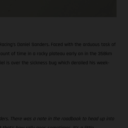
Racing’s Daniel Sanders. Faced with the arduous task of
amount of time in a rocky plateau early on in the 358km
niel is over the sickness bug which derailed his week-
ders. There was a note in the roadbook to head up into
 that’s how rally goes sometimes. It’s a little