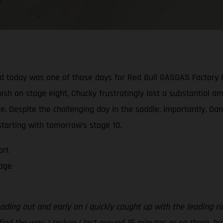
And today was one of those days for Red Bull GASGAS Factory 
nish on stage eight, Chucky frustratingly lost a substantial 
ce. Despite the challenging day in the saddle, importantly, Da
starting with tomorrow’s stage 10.
art
tage
ding out and early on I quickly caught up with the leading ri
ind the way. I reckon I lost around 15 minutes or so there, but