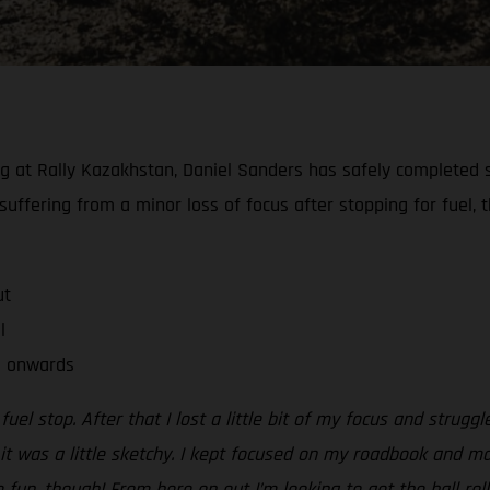
at Rally Kazakhstan, Daniel Sanders has safely completed sta
suffering from a minor loss of focus after stopping for fuel, 
ut
l
o onwards
 fuel stop. After that I lost a little bit of my focus and strug
o it was a little sketchy. I kept focused on my roadbook and m
 fun, though! From here on out I’m looking to get the ball ro