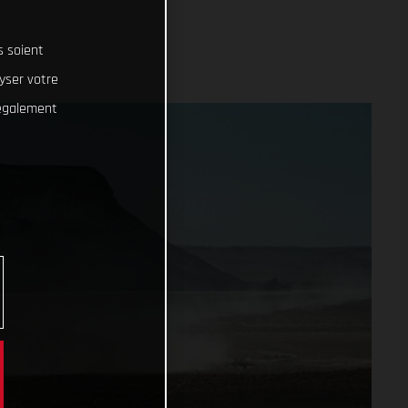
s soient
lyser votre
 également