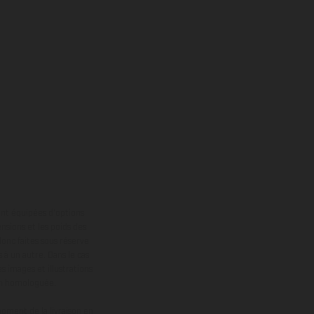
ont équipées d’options
nsions et les poids des
donc faites sous réserve
 à un autre. Dans le cas
s images et illustrations
on homologuée.
oment de la livraison en