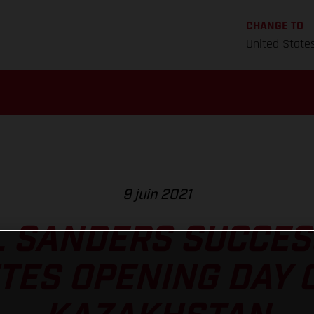
CHANGE TO
United State
9 juin 2021
L SANDERS SUCCES
ES OPENING DAY 