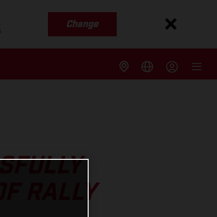
Change
s
SFULLY
OF RALLY