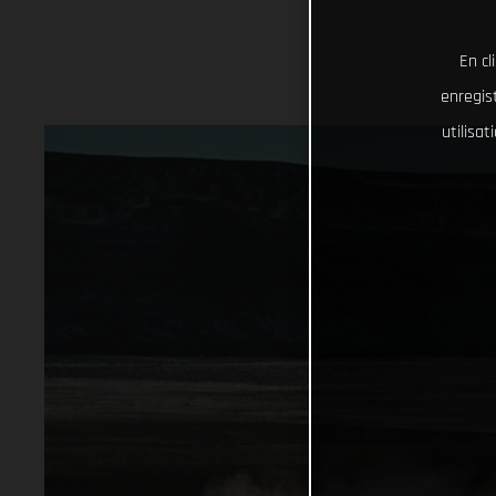
En cl
enregist
utilisa