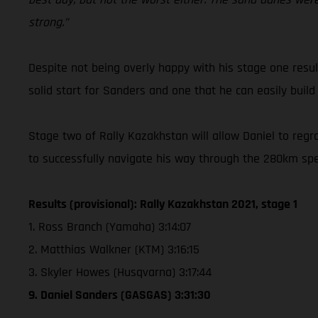
strong.”
Despite not being overly happy with his stage one resul
solid start for Sanders and one that he can easily build
Stage two of Rally Kazakhstan will allow Daniel to regro
to successfully navigate his way through the 280km spe
Results (provisional): Rally Kazakhstan 2021, stage 1
1. Ross Branch (Yamaha) 3:14:07
2. Matthias Walkner (KTM) 3:16:15
3. Skyler Howes (Husqvarna) 3:17:44
9. Daniel Sanders (GASGAS) 3:31:30