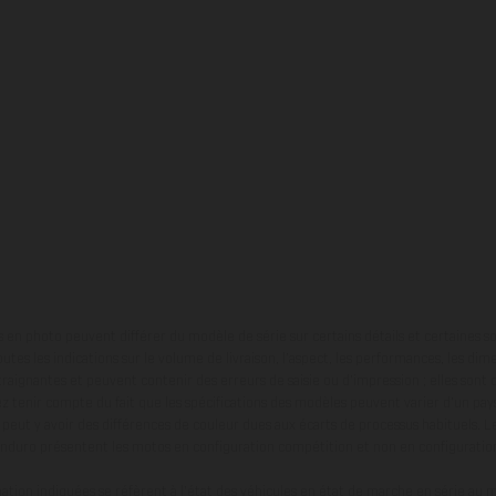
en photo peuvent différer du modèle de série sur certains détails et certaines s
tes les indications sur le volume de livraison, l’aspect, les performances, les dime
aignantes et peuvent contenir des erreurs de saisie ou d'impression ; elles sont 
ez tenir compte du fait que les spécifications des modèles peuvent varier d'un pays
l peut y avoir des différences de couleur dues aux écarts de processus habituels. Le
nduro présentent les motos en configuration compétition et non en configurati
tion indiquées se réfèrent à l'état des véhicules en état de marche en série au m