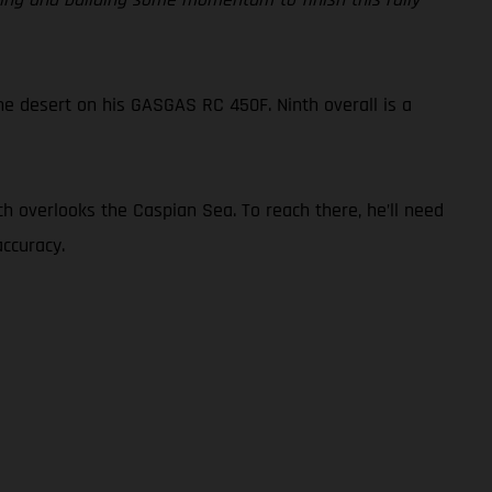
he desert on his GASGAS RC 450F. Ninth overall is a
ch overlooks the Caspian Sea. To reach there, he’ll need
ccuracy.