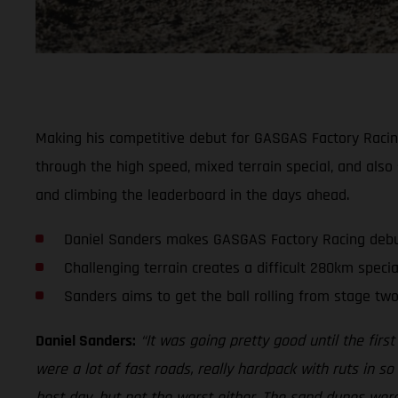
Making his competitive debut for GASGAS Factory Racing 
through the high speed, mixed terrain special, and also 
and climbing the leaderboard in the days ahead.
Daniel Sanders makes GASGAS Factory Racing deb
Challenging terrain creates a difficult 280km specia
Sanders aims to get the ball rolling from stage tw
Daniel Sanders:
“It was going pretty good until the first
were a lot of fast roads, really hardpack with ruts in s
best day, but not the worst either. The sand dunes were