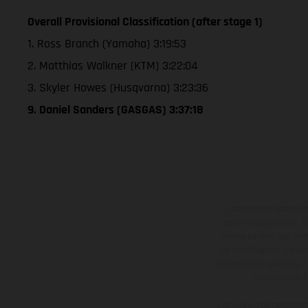
Overall Provisional Classification (after stage 1)
1. Ross Branch (Yamaha) 3:19:53
2. Matthias Walkner (KTM) 3:22:04
3. Skyler Howes (Husqvarna) 3:23:36
9. Daniel Sanders (GASGAS) 3:37:18
Les motos présentées 
contre supplément. Tou
motos ne sont pas contr
de modification. Veuill
des surfaces revêtues, i
des modèles E
Les valeurs de consomma