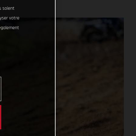
s soient
lyser votre
 également