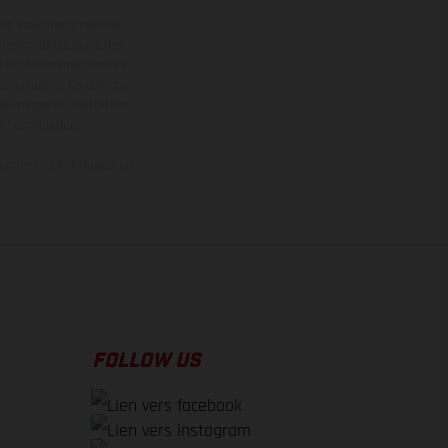
ont équipées d’options
nsions et les poids des
donc faites sous réserve
 à un autre. Dans le cas
s images et illustrations
on homologuée.
oment de la livraison en
FOLLOW US