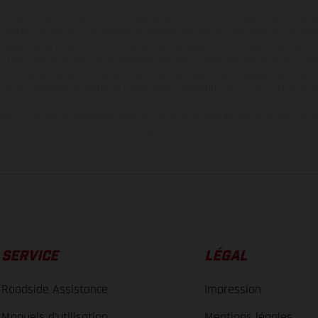
en photo peuvent différer du modèle de série sur certains détails et certaines s
tes les indications sur le volume de livraison, l’aspect, les performances, les dime
aignantes et peuvent contenir des erreurs de saisie ou d'impression ; elles sont 
ez tenir compte du fait que les spécifications des modèles peuvent varier d'un pays
l peut y avoir des différences de couleur dues aux écarts de processus habituels. Le
nduro présentent les motos en configuration compétition et non en configurati
tion indiquées se réfèrent à l'état des véhicules en état de marche en série au m
usine.
SERVICE
LÉGAL
Roadside Assistance
Impression
Manuels d’utilisation
Mentions légales