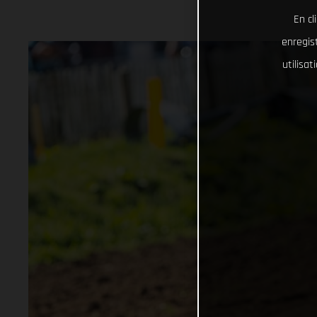
En cl
enregist
utilisa