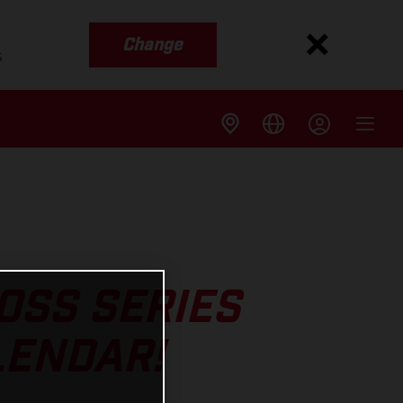
Change
s
OSS SERIES
LENDAR!