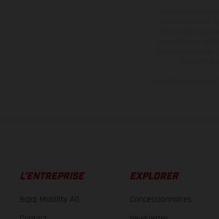
Les motos présentées 
contre supplément. Tou
motos ne sont pas contr
de modification. Veuill
des surfaces revêtues, i
des modèles E
Les valeurs de consomma
L’ENTREPRISE
EXPLORER
Bajaj Mobility AG
Concessionnaires
Contact
Newsletter