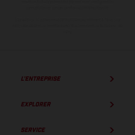
modèles Enduro présentent les motos en configuration
compétition et non en configuration homologuée.
Les valeurs de consommation indiquées se réfèrent à l'état des
véhicules en état de marche en série au moment de la livraison en
usine.
L’ENTREPRISE
EXPLORER
SERVICE