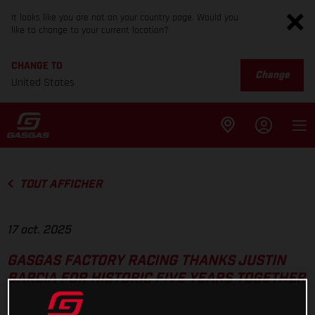
It looks like you are not on your country page. Would you
like to change to your current location?
CHANGE TO
Change
United States
TOUT AFFICHER
17 oct. 2025
GASGAS FACTORY RACING THANKS JUSTIN
BARCIA FOR HISTORIC FIVE YEARS TOGETHER