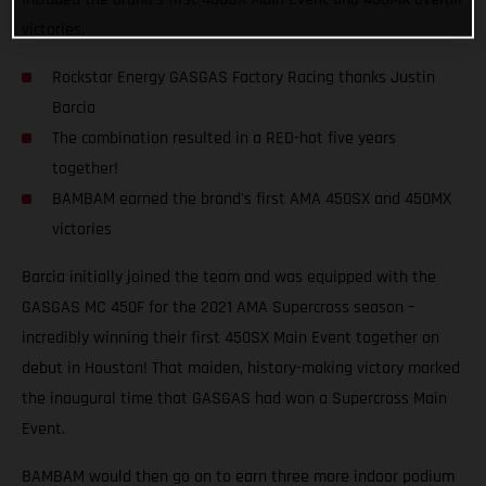
victories.
Rockstar Energy GASGAS Factory Racing thanks Justin
Barcia
The combination resulted in a RED-hot five years
together!
BAMBAM earned the brand's first AMA 450SX and 450MX
victories
Barcia initially joined the team and was equipped with the
GASGAS MC 450F for the 2021 AMA Supercross season –
incredibly winning their first 450SX Main Event together on
debut in Houston! That maiden, history-making victory marked
the inaugural time that GASGAS had won a Supercross Main
Event.
BAMBAM would then go on to earn three more indoor podium