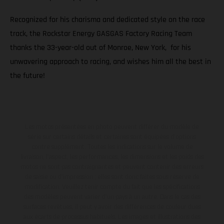
Recognized for his charisma and dedicated style on the race
track, the Rockstar Energy GASGAS Factory Racing Team
thanks the 33-year-old out of Monroe, New York, for his
unwavering approach to racing, and wishes him all the best in
the future!
Les motos présentées en photo peuvent différer du modèle de
série sur certains détails et certaines sont équipées d’options
contre supplément. Toutes les indications sur le volume de
livraison, l’aspect, les performances, les dimensions et les poids des
motos ne sont pas contraignantes et peuvent contenir des erreurs
de saisie ou d'impression ; elles sont donc faites sous réserve de
modification. Veuillez tenir compte du fait que les spécifications
des modèles peuvent varier d'un pays à un autre. Dans le cas des
surfaces revêtues, il peut y avoir des différences de couleur dues
aux écarts de processus habituels. Les images et illustrations des