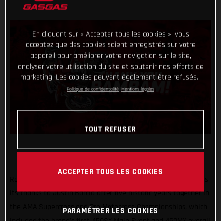
En cliquant sur « Accepter tous les cookies », vous
acceptez que des cookies soient enregistrés sur votre
appareil pour améliorer votre navigation sur le site,
analyser votre utilisation du site et soutenir nos efforts de
marketing. Les cookies peuvent également être refusés.
Politique de confidentialité
Mentions légales
TOUT REFUSER
ACCEPTER TOUS LES COOKIES
Rockstar Energy GASGAS Factory Racing would like to express
its thanks to Justin Barcia after five historic years together in
the AMA Supercross and Pro Motocross Championships, which
PARAMÉTRER LES COOKIES
included the brand's first 450SX Main Event and 450MX overall