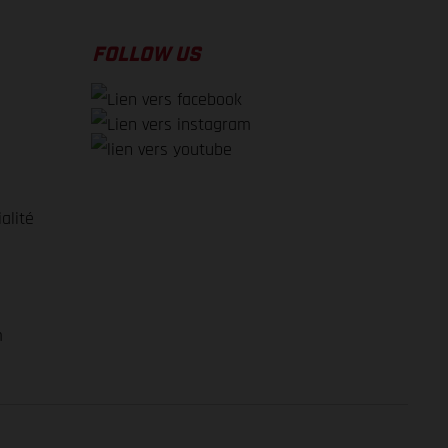
FOLLOW US
alité
e
m