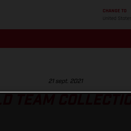
CHANGE TO
United State
21 sept. 2021
D TEAM COLLECTIO