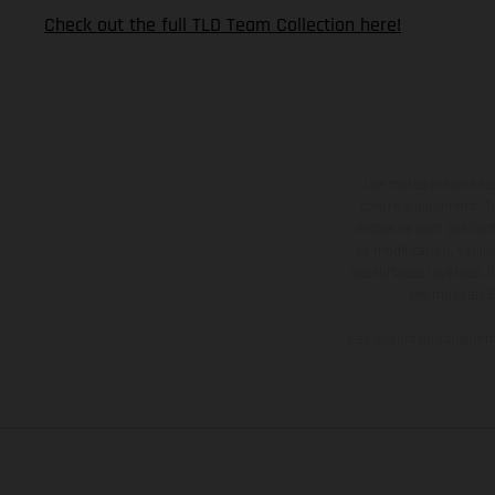
Check out the full TLD Team Collection here!
Les motos présentées 
contre supplément. Tou
motos ne sont pas contr
de modification. Veuill
des surfaces revêtues, i
des modèles E
Les valeurs de consomma