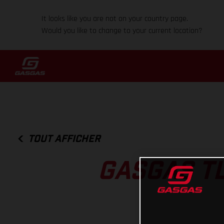
It looks like you are not on your country page.
Would you like to change to your current location?
TOUT AFFICHER
GASGAS TL