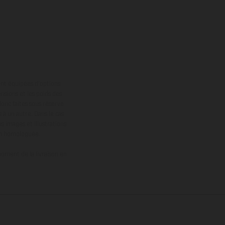
ont équipées d’options
nsions et les poids des
donc faites sous réserve
 à un autre. Dans le cas
s images et illustrations
on homologuée.
oment de la livraison en