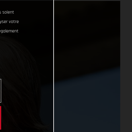
s soient
lyser votre
 également