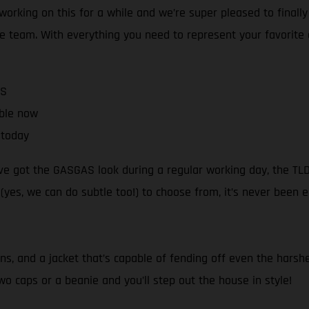
 working on this for a while and we’re super pleased to finall
 team. With everything you need to represent your favorite dir
AS
able now
 today
’ve got the GASGAS look during a regular working day, the TLD
(yes, we can do subtle too!) to choose from, it’s never been 
ns, and a jacket that’s capable of fending off even the harshe
two caps or a beanie and you’ll step out the house in style!