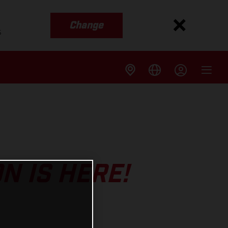
Change
s
N IS HERE!