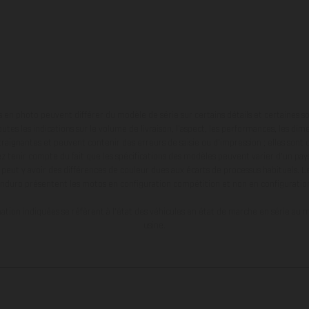
en photo peuvent différer du modèle de série sur certains détails et certaines s
tes les indications sur le volume de livraison, l’aspect, les performances, les dime
aignantes et peuvent contenir des erreurs de saisie ou d'impression ; elles sont 
ez tenir compte du fait que les spécifications des modèles peuvent varier d'un pays
l peut y avoir des différences de couleur dues aux écarts de processus habituels. Le
nduro présentent les motos en configuration compétition et non en configurati
tion indiquées se réfèrent à l'état des véhicules en état de marche en série au m
usine.