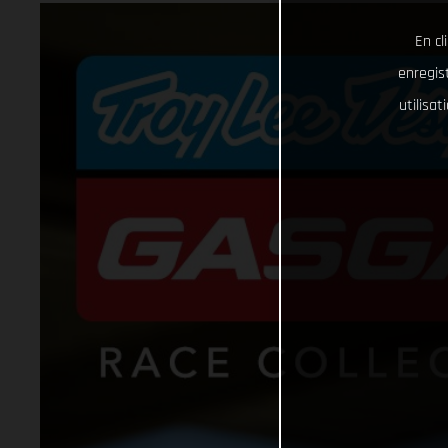
En cl
enregist
utilisa