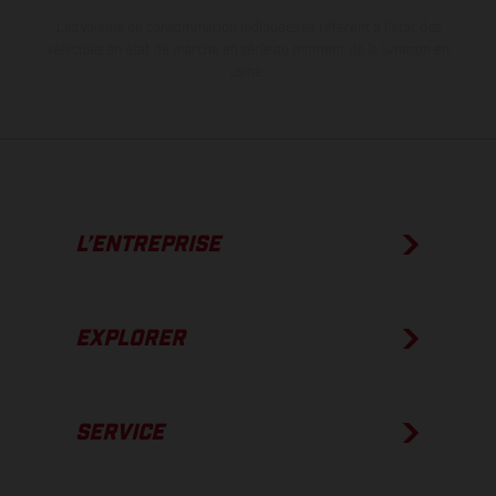
Les valeurs de consommation indiquées se réfèrent à l'état des
véhicules en état de marche en série au moment de la livraison en
usine.
L’ENTREPRISE
EXPLORER
SERVICE