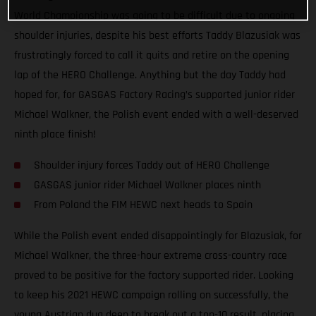
World Championship was going to be difficult due to ongoing
shoulder injuries, despite his best efforts Taddy Blazusiak was
frustratingly forced to call it quits and retire on the opening
lap of the HERO Challenge. Anything but the day Taddy had
hoped for, for GASGAS Factory Racing’s supported junior rider
Michael Walkner, the Polish event ended with a well-deserved
ninth place finish!
Shoulder injury forces Taddy out of HERO Challenge
GASGAS junior rider Michael Walkner places ninth
From Poland the FIM HEWC next heads to Spain
While the Polish event ended disappointingly for Blazusiak, for
Michael Walkner, the three-hour extreme cross-country race
proved to be positive for the factory supported rider. Looking
to keep his 2021 HEWC campaign rolling on successfully, the
young Austrian dug deep to break out a top-10 result, placing