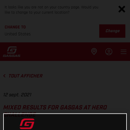
It looks like you are not on your country page. Would you
like to change to your current location?
CHANGE TO
Change
United States
TOUT AFFICHER
12 sept. 2021
MIXED RESULTS FOR GASGAS AT HERO
CHALLENGE