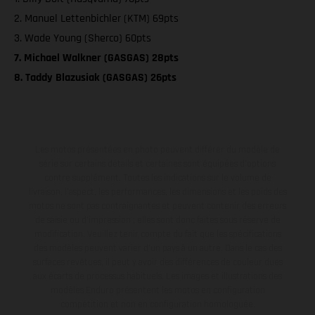
2. Manuel Lettenbichler (KTM) 69pts
3. Wade Young (Sherco) 60pts
7. Michael Walkner (GASGAS) 28pts
8. Taddy Blazusiak (GASGAS) 26pts
Les motos présentées en photo peuvent différer du modèle de
série sur certains détails et certaines sont équipées d’options
contre supplément. Toutes les indications sur le volume de
livraison, l’aspect, les performances, les dimensions et les poids des
motos ne sont pas contraignantes et peuvent contenir des erreurs
de saisie ou d'impression ; elles sont donc faites sous réserve de
modification. Veuillez tenir compte du fait que les spécifications
des modèles peuvent varier d'un pays à un autre. Dans le cas des
surfaces revêtues, il peut y avoir des différences de couleur dues
aux écarts de processus habituels. Les images et illustrations des
modèles Enduro présentent les motos en configuration
compétition et non en configuration homologuée.