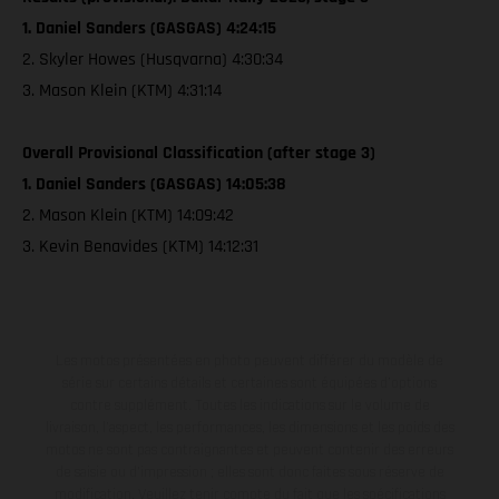
1. Daniel Sanders (GASGAS) 4:24:15
2. Skyler Howes (Husqvarna) 4:30:34
3. Mason Klein (KTM) 4:31:14
Overall Provisional Classification (after stage 3)
1. Daniel Sanders (GASGAS) 14:05:38
2. Mason Klein (KTM) 14:09:42
3. Kevin Benavides (KTM) 14:12:31
Les motos présentées en photo peuvent différer du modèle de
série sur certains détails et certaines sont équipées d’options
contre supplément. Toutes les indications sur le volume de
livraison, l’aspect, les performances, les dimensions et les poids des
motos ne sont pas contraignantes et peuvent contenir des erreurs
de saisie ou d'impression ; elles sont donc faites sous réserve de
modification. Veuillez tenir compte du fait que les spécifications