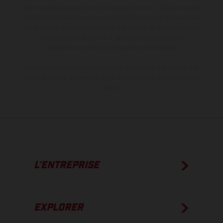
des modèles peuvent varier d'un pays à un autre. Dans le cas des
surfaces revêtues, il peut y avoir des différences de couleur dues
aux écarts de processus habituels. Les images et illustrations des
modèles Enduro présentent les motos en configuration
compétition et non en configuration homologuée.
Les valeurs de consommation indiquées se réfèrent à l'état des
véhicules en état de marche en série au moment de la livraison en
usine.
L’ENTREPRISE
EXPLORER