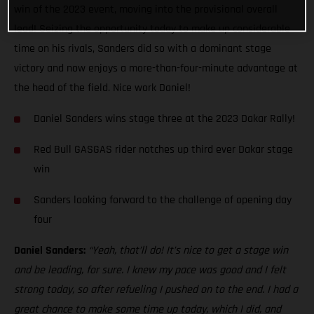
win of the 2023 event, moving into the provisional overall
lead! Seizing the opportunity today to make up considerable
time on his rivals, Sanders did so with a dominant stage
victory and now enjoys a more-than-four-minute advantage at
the head of the field. Nice work Daniel!
Daniel Sanders wins stage three at the 2023 Dakar Rally!
Red Bull GASGAS rider notches up third ever Dakar stage
win
Sanders looking forward to the challenge of opening day
four
Daniel Sanders:
“Yeah, that’ll do! It’s nice to get a stage win
and be leading, for sure. I knew my pace was good and I felt
strong today, so after refueling I pushed on to the end. I had a
great chance to make some time up today, which I did, and