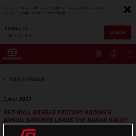
It looks like you are not on your country page. Would you
like to change to your current location?
CHANGE TO
Change
United States
TOUT AFFICHER
3 janv. 2023
RED BULL GASGAS FACTORY RACING’S
DANIEL SANDERS LEADS THE DAKAR RALLY!