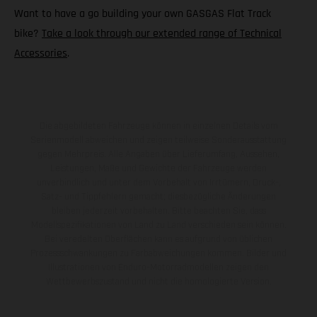
Want to have a go building your own GASGAS Flat Track
bike?
Take a look through our extended range of Technical
Accessories
.
Die abgebildeten Fahrzeuge können in einzelnen Details vom
Serienmodell abweichen und zeigen teilweise Sonderausstattung
gegen Mehrpreis. Alle Angaben über Lieferumfang, Aussehen,
Leistungen, Maße und Gewichte der Fahrzeuge werden
unverbindlich und unter dem Vorbehalt von Irrtümern, Druck-,
Satz- und Tippfehlern gemacht; diesbezügliche Änderungen
bleiben jederzeit vorbehalten. Bitte beachten Sie, dass
Modellspezifikationen von Land zu Land verschieden sein können.
Bei veredelten Oberflächen kann es aufgrund von üblichen
Prozessschwankungen zu Farbabweichungen kommen. Bilder und
Illustrationen von Enduro-Motorradmodellen zeigen den
Wettbewerbszustand und nicht die homologierte Version.