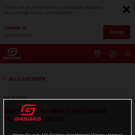
It looks like you are not on your country page. Would you
like to change to your current location?
CHANGE TO
Change
United States
ALLE ANZEIGEN
06.12.2021
CHECK OUT THE VERY FIRST GASGAS
PROJECT BIKE BUILD!