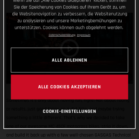
Wenn Sie auf „Alle Cookies akzeptieren“ klicken, stimmen
Sie der Speicherung von Cookies auf Ihrem Gerät zu, um
die Websitenavigation zu verbessern, die Websitenutzung
zu analysieren und unsere Marketingbemühungen zu
unterstützen. Cookies können auch abgelehnt werden.
Datenschutzerklärung
Impressum
ALLE ABLEHNEN
ALLE COOKIES AKZEPTIEREN
Sometimes it’s only about having fun, right! Not about racing
or results, just good times on a dirt bike, and maybe trying
COOKIE-EINSTELLUNGEN
something a little different. That’s why we decided to take
one of our awesome MC 450F motocross bikes, strip it down,
and build it back up with a few well-chosen GASGAS Technical