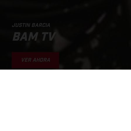
JUSTIN BARCIA
BAM TV
VER AHORA
WHY I'M GOING SO FAST