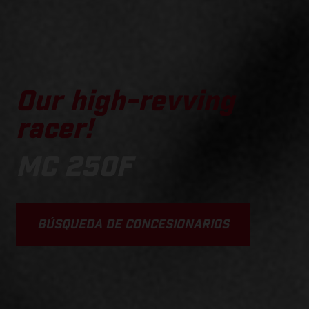
Our high-revving
racer!
MC 250F
BÚSQUEDA DE CONCESIONARIOS