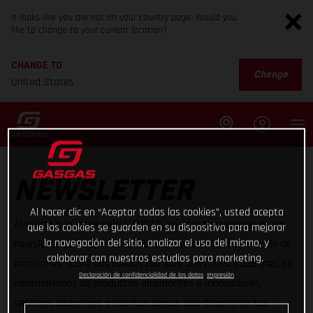
It looks like you are not on your country page. Would you
like to change to your current location?
CHANGE TO
Change
United States
NEWSLETTER
Al hacer clic en “Aceptar todas las cookies”, usted acepta
Al unirte a la revolución GASGAS, no sólo te suscribes a una
que las cookies se guarden en su dispositivo para mejorar
la navegación del sitio, analizar el uso del mismo, y
newsletter, sino que estás abriendo la puerta a un mundo de
colaborar con nuestros estudios para marketing.
emociones sobre dos ruedas con sólo unos clics. Cada mes, te
Declaración de confidencialidad de los datos
Impresión
informaremos de productos alucinantes e innovadores,
servicios exclusivos y eventos épicos que dispararán tus