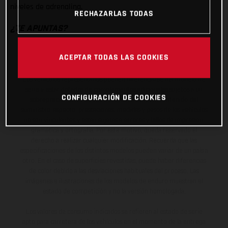
niveles de adrenalina.
RECHAZARLAS TODAS
¿TE APUNTAS?
ACEPTAR TODAS LAS COOKIES
Los vehículos representados pueden diferenciarse del modelo de
serie y estar dotados de complementos adicionales sujetos a un
CONFIGURACIÓN DE COOKIES
sobreprecio. Todas las indicaciones relativas al contenido del
suministro, aspecto, prestaciones, medidas y pesos de los vehículos
no son vinculantes y están sujetas a errores y fallos de impresión,
gramática y ortografía. Por este motivo, queda reservado el
derecho a realizar cualquier modificación. Recuerda que las
especificaciones de los distintos modelos pueden variar de un país a
otro. En el caso de superficies revestidas, puede haber diferencias
de color debido a las desviaciones habituales del proceso. Las
imágenes e ilustraciones de los modelos de enduro muestran el
estado de competición y no la versión homologada.
Los valores de consumo indicados se refieren al estado de serie
apto para carretera de los vehículos en el momento de la entrega