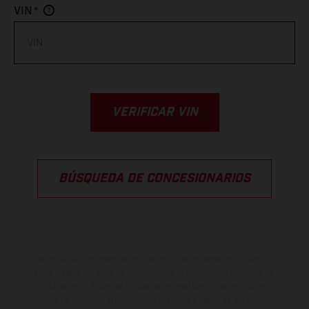
*
VIN
VERIFICAR VIN
BÚSQUEDA DE CONCESIONARIOS
Los vehículos representados pueden diferenciarse del modelo de
serie y estar dotados de complementos adicionales sujetos a un
sobreprecio. Todas las indicaciones relativas al contenido del
suministro, aspecto, prestaciones, medidas y pesos de los vehículos