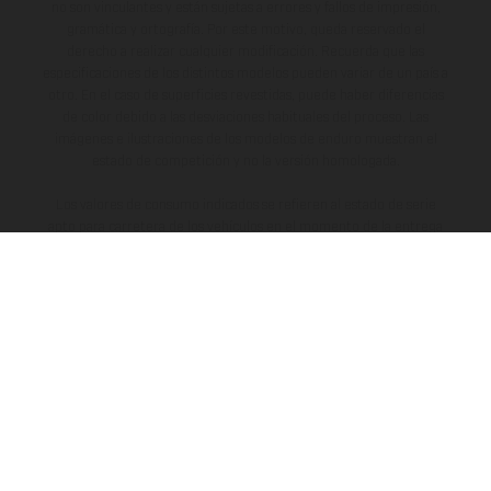
no son vinculantes y están sujetas a errores y fallos de impresión,
gramática y ortografía. Por este motivo, queda reservado el
derecho a realizar cualquier modificación. Recuerda que las
especificaciones de los distintos modelos pueden variar de un país a
otro. En el caso de superficies revestidas, puede haber diferencias
de color debido a las desviaciones habituales del proceso. Las
imágenes e ilustraciones de los modelos de enduro muestran el
estado de competición y no la versión homologada.
Los valores de consumo indicados se refieren al estado de serie
apto para carretera de los vehículos en el momento de la entrega
de fábrica.
LA EMPRESA