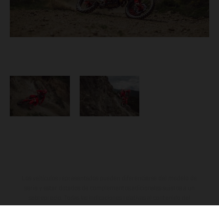
Los vehículos representados pueden diferenciarse del modelo de
serie y estar dotados de complementos adicionales sujetos a un
sobreprecio. Todas las indicaciones relativas al contenido del
suministro, aspecto, prestaciones, medidas y pesos de los vehículos
no son vinculantes y están sujetas a errores y fallos de impresión,