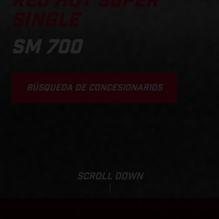
RED HOT SUPER
SINGLE
SM 700
BÚSQUEDA DE CONCESIONARIOS
SCROLL DOWN