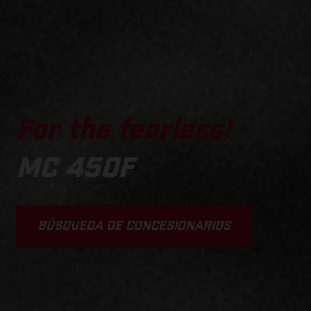
For the fearless!
MC 450F
BÚSQUEDA DE CONCESIONARIOS