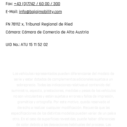
Fax:
+43 (0)7742 / 60 00 / 300
E-Mail:
info@bajajmobility.com
FN 78112 x, Tribunal Regional de Ried
Cámara: Cámara de Comercio de Alta Austria
UID No.: ATU 15 11 52 02
Los vehículos representados pueden diferenciarse del modelo de
serie y estar dotados de complementos adicionales sujetos a un
sobreprecio. Todas las indicaciones relativas al contenido del
suministro, aspecto, prestaciones, medidas y pesos de los vehículos
no son vinculantes y están sujetas a errores y fallos de impresión,
gramática y ortografía. Por este motivo, queda reservado el
derecho a realizar cualquier modificación. Recuerda que las
especificaciones de los distintos modelos pueden variar de un país a
otro. En el caso de superficies revestidas, puede haber diferencias
de color debido a las desviaciones habituales del proceso. Las