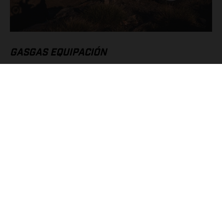
GASGAS EQUIPACIÓN
¡En perfecta sintonía con el distintivo estilo de la ES 700,
nuestro popular Offroad Helmet, las completas Tech 3 Boots,
las Offroad Goggles y nuestra Replica Team Baja Backpack
llena de funcionales compartimentos, garantizan unos niveles
máximos de protección para que disfrutes del pilotaje de sol a
sol!
EXPLORAR