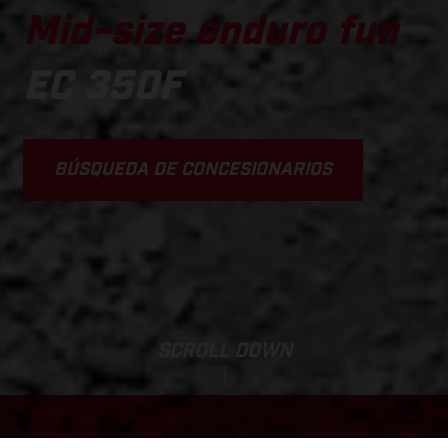
Mid-size enduro fun
EC 350F
BÚSQUEDA DE CONCESIONARIOS
SCROLL DOWN