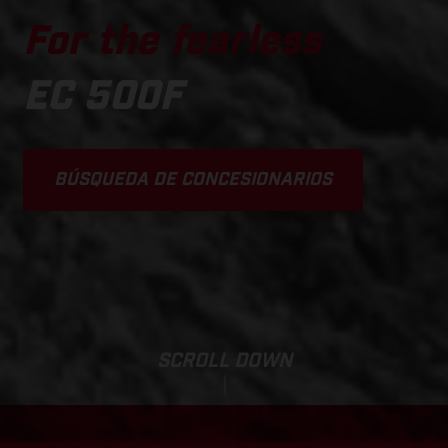
For the fearless
EC 500F
BÚSQUEDA DE CONCESIONARIOS
SCROLL DOWN