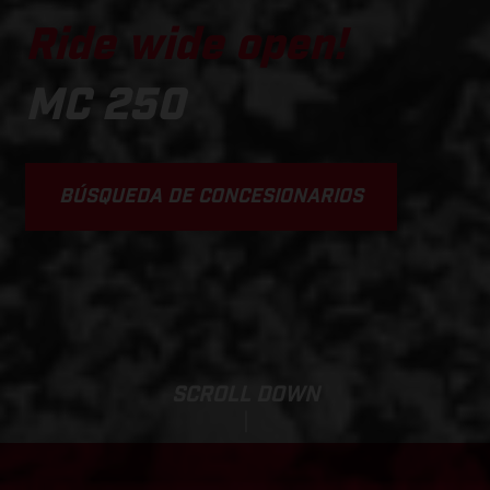
Ride wide open!
MC 250
BÚSQUEDA DE CONCESIONARIOS
SCROLL DOWN